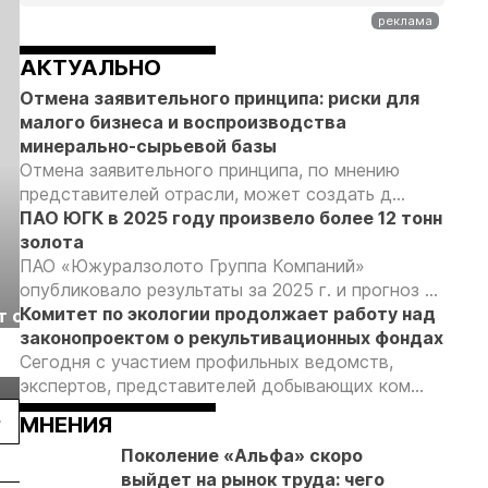
АКТУАЛЬНО
Отмена заявительного принципа: риски для
малого бизнеса и воспроизводства
минерально-сырьевой базы
Отмена заявительного принципа, по мнению
представителей отрасли, может создать д...
ПАО ЮГК в 2025 году произвело более 12 тонн
золота
ПАО «Южуралзолото Группа Компаний»
опубликовало результаты за 2025 г. и прогноз ...
Выставка «Рудник
Российская
Комитет по экологии продолжает работу над
т с
2026» пройдет в
отраслевая
законопроектом о рекультивационных фондах
г.
Екатеринбурге
энергетическая
Подробнее
Подробнее
Сегодня с участием профильных ведомств,
конференция Р
экспертов, представителей добывающих ком...
2026
МНЕНИЯ
Поколение «Альфа» скоро
выйдет на рынок труда: чего