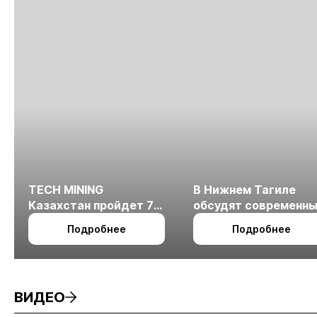
TECH MINING
В Нижнем Тагиле
Казахстан пройдет 7
обсудят современн
октября в Алматы
технологии
Подробнее
Подробнее
измельчения
минерального сырья
ВИДЕО