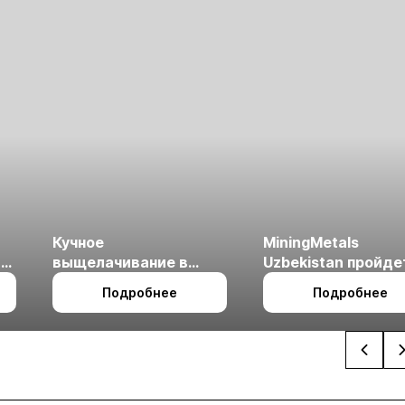
Кучное
MiningMetals
ые
выщелачивание в
Uzbekistan пройде
холодном климате
27 по 29 октября в 
Подробнее
Подробнее
Ташкент