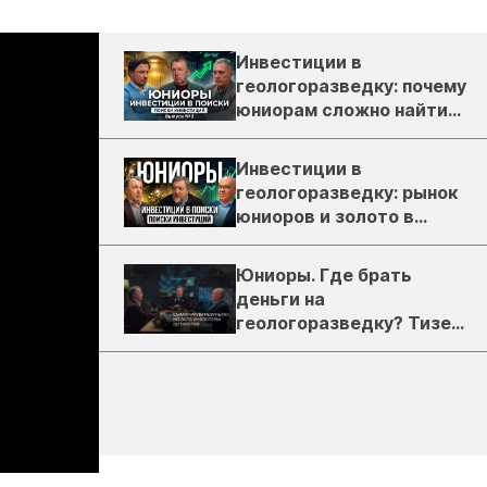
Инвестиции в
геологоразведку: почему
юниорам сложно найти
деньги
Инвестиции в
геологоразведку: рынок
юниоров и золото в
России
Юниоры. Где брать
деньги на
геологоразведку? Тизер
подкаста ЗиТ №1