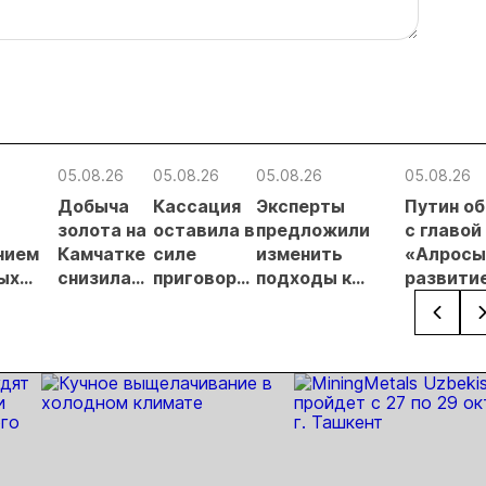
05.08.26
05.08.26
05.08.26
05.08.26
Добыча
Кассация
Эксперты
Путин о
в
золота на
оставила в
предложили
с главой
нием
Камчатке
силе
изменить
«Алросы
ых
снизилась
приговор
подходы к
развити
на 20,3% в
по делу о
регулированию
золотод
ателей
первом
незаконной
россыпной
и
полугодии
добыче 43
золотодобычи
энергет
кг золота и
на фоне
проектов
серебра на
реформы
Якутии
Урале
лицензирования