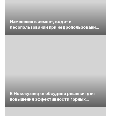
Изменения в земле-, водо- и
лесопользовании при недропользовании
обсудят на семинаре «ПравоТЭК»
В Новокузнецке обсудили решения для
повышения эффективности горных
предприятий