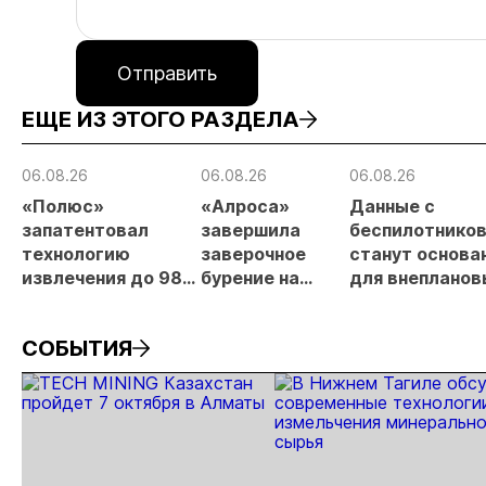
Отправить
ЕЩЕ ИЗ ЭТОГО РАЗДЕЛА
06.08.26
06.08.26
06.08.26
«Полюс»
«Алроса»
Данные с
запатентовал
завершила
беспилотнико
технологию
заверочное
станут основа
извлечения до 98%
бурение на
для внепланов
золота из
золоторудном
проверок
металлургического
месторождении
недропользов
СОБЫТИЯ
шлака
Дегдекан