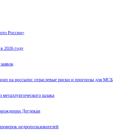
лото России»
в 2026 году
заявок
инцип на россыпи: отраслевые риски и прогнозы для МСБ
з металлургического шлака
торождении Дегдекан
проверок недропользователей