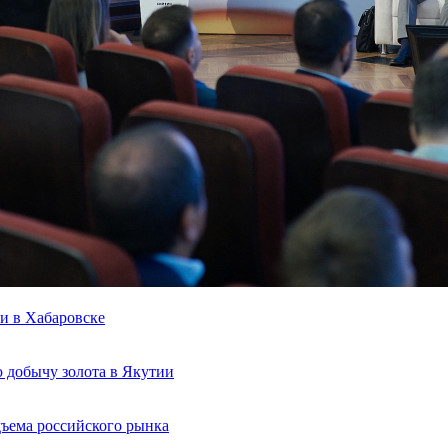
и в Хабаровске
 добычу золота в Якутии
ъема российского рынка