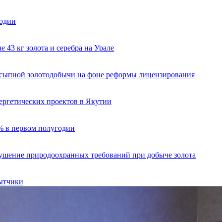
годии
 43 кг золота и серебра на Урале
ссыпной золотодобычи на фоне реформы лицензирования
ергетических проектов в Якутии
% в первом полугодии
рушение природоохранных требований при добыче золота
бытчики