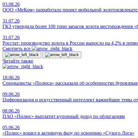
03.08.26
ООО «МеКом» разработало проект мобильной золотоизвлекате
31.07.26
ГКЗ утвердила более 100 тонн запасов золота месторождения 
31.07.26
Росстат: производство золота в России выросло на 4,2% в пер
Смотреть все
Читайте также
18.06.26
Специалисты «Полюса» рассказали об особенностях буровзрыв
09.06.26
Цифровизация и искусственный интеллект важнейшие темы от
08.06.26
ПАО «Полюс» выплатит купонный доход по облигациям
05.06.26
«Полюс» вошел в активную фазу по освоению «Сухого Лога»