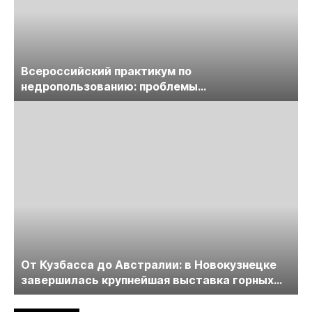
Всероссийский практикум по
недропользованию: проблемы
лицензирования, цифровизации, экспертизы
пройдет в начале июля
От Кузбасса до Австралии: в Новокузнецке
завершилась крупнейшая выставка горных
технологий «Недра России. Уголь России и
Майнинг»