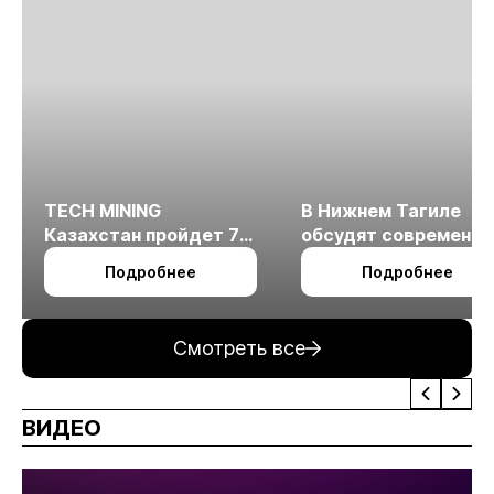
TECH MINING
В Нижнем Тагиле
Казахстан пройдет 7
обсудят современн
октября в Алматы
технологии
Подробнее
Подробнее
измельчения
минерального сырья
Смотреть все
ВИДЕО