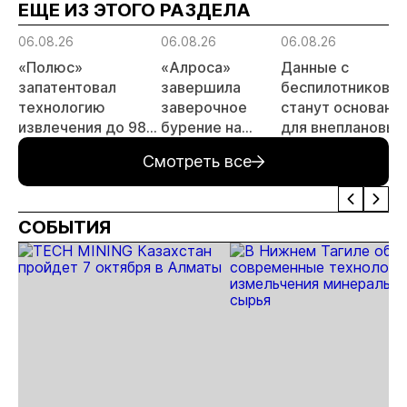
ЕЩЕ ИЗ ЭТОГО РАЗДЕЛА
06.08.26
06.08.26
06.08.26
«Полюс»
«Алроса»
Данные с
запатентовал
завершила
беспилотников
технологию
заверочное
станут основани
извлечения до 98%
бурение на
для внеплановых
золота из
золоторудном
проверок
Смотреть все
металлургического
месторождении
недропользоват
шлака
Дегдекан
СОБЫТИЯ