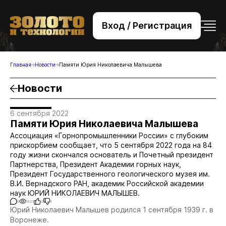
Вход / Регистрация
+7 (495) 221-76-32
bsv@zolteh.ru
Главная
Новости
Памяти Юрия Николаевича Малышева
Новости
6 сентября 2022
Памяти Юрия Николаевича Малышева
Ассоциация «Горнопромышленники России» с глубоким
прискорбием сообщает, что 5 сентября 2022 года на 84
году жизни скончался основатель и Почетный президент
Партнерства, Президент Академии горных наук,
Президент Государственного геологического музея им.
В.И. Вернадского РАН, академик Российской академии
наук ЮРИЙ НИКОЛАЕВИЧ МАЛЫШЕВ.
0
1831
2
1
Юрий Николаевич Малышев родился 1 сентября 1939 г. в
Воронеже.