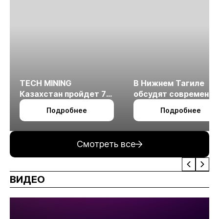
TECH MINING
В Нижнем Тагиле
Казахстан пройдет 7
обсудят современн
октября в Алматы
технологии
Подробнее
Подробнее
измельчения
минерального сырья
Смотреть все
ВИДЕО