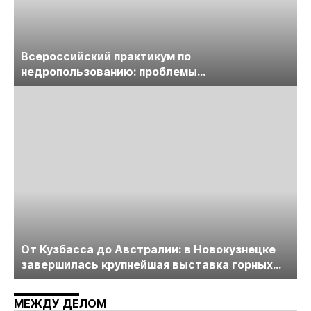
Всероссийский практикум по
недропользованию: проблемы
лицензирования, цифровизации, экспертизы
пройдет в начале июля
От Кузбасса до Австралии: в Новокузнецке
завершилась крупнейшая выставка горных
технологий «Недра России. Уголь России и
Майнинг»
МЕЖДУ ДЕЛОМ