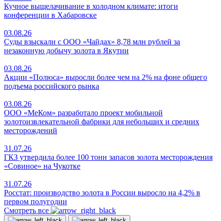
Кучное выщелачивание в холодном климате: итоги
конференции в Хабаровске
03.08.26
Суды взыскали с ООО «Чайдах» 8,78 млн рублей за
незаконную добычу золота в Якутии
03.08.26
Акции «Полюса» выросли более чем на 2% на фоне общего
подъема российского рынка
03.08.26
ООО «МеКом» разработало проект мобильной
золотоизвлекательной фабрики для небольших и средних
месторождений
31.07.26
ГКЗ утвердила более 100 тонн запасов золота месторождения
«Совиное» на Чукотке
31.07.26
Росстат: производство золота в России выросло на 4,2% в
первом полугодии
Смотреть все