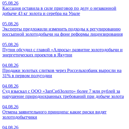
05.08.26
Кассация оставила в силе приговор по делу о незаконной
добыче 43 кг золота и серебра на Урале
05.08.26
Эксперты предложили изменить подходы к регулированию
россыпной золотодобычи на фоне реформы лицензирования
05.08.26
Путин обсудил с главой «Алросы» развитие золотодобычи и
энергетических проектов в Якутии
04.08.26
Продажи золотых слитков через Россельхозбанк выросли на
31% в первом полугодии
04.08.26
Суд взыскал с ООО «ЗапСибЗолото» более 7 млн рублей за
нарушение природоохранных требований при добыче золота
04.08.26
Отмена заявительного принципа: какие риски видят
золотодобытчики
04.08.26