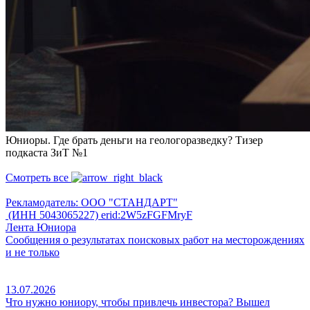
Юниоры. Где брать деньги на геологоразведку? Тизер
подкаста ЗиТ №1
Смотреть все
Рекламодатель: ООО "СТАНДАРТ"
(ИНН 5043065227) erid:2W5zFGFMryF
Лента Юниора
Сообщения о результатах поисковых работ на месторождениях
и не только
13.07.2026
Что нужно юниору, чтобы привлечь инвестора? Вышел