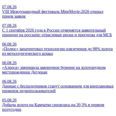
07.08.26
VIII Международный фестиваль MineMovie-2026 открыл
прием заявок
07.08.26
С 1 сентября 2026 года в России отменяется заявительный
принцип на россыпи: отраслевые риски и прогнозы для МСБ
06.08.26
«Полюс» запатентовал технологию извлечения до 98% золота
из металлургического шлака
06.08.26
«Алроса» завершила заверочное бурение на золоторудном
месторождении Дегдекан
06.08.26
Данные с беспилотников станут основанием для внеплановых
проверок недропользователей
05.08.26
Добыча золота на Камчатке снизилась на 20,3% в первом
полугодии