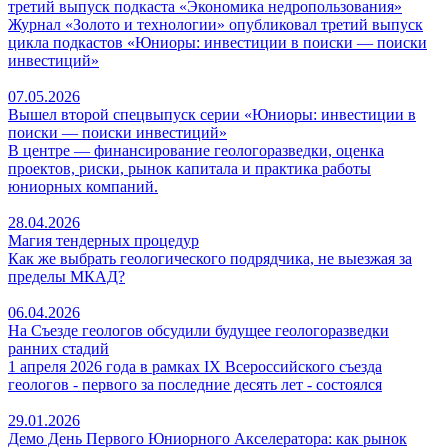
третий выпуск подкаста «Экономика недропользования»
Журнал «Золото и технологии» опубликовал третий выпуск
цикла подкастов «Юниоры: инвестиции в поиски — поиски
инвестиций»
07.05.2026
Вышел второй спецвыпуск серии «Юниоры: инвестиции в
поиски — поиски инвестиций»
В центре — финансирование геологоразведки, оценка
проектов, риски, рынок капитала и практика работы
юниорных компаний.
28.04.2026
Магия тендерных процедур
Как же выбрать геологического подрядчика, не выезжая за
пределы МКАД?
06.04.2026
На Съезде геологов обсудили будущее геологоразведки
ранних стадий
1 апреля 2026 года в рамках IX Всероссийского съезда
геологов - первого за последние десять лет - состоялся
29.01.2026
Демо День Первого Юниорного Акселератора: как рынок