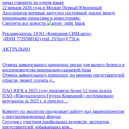
начал говорить на одном языке
22 января 2026 года в Москве Первый Юниорный
Акселератор впервые запустил системный диалог между
юниорными проектами и инвесторами.
Смотреть все новости
Рекламодатель: ООО «Компания СИМ-авто»
(ИНН 7729588182) erid: 2VfnxyV75Lw
АКТУАЛЬНО
Отмена заявительного принципа: риски для малого бизнеса и
воспроизводства минерально-сырьевой базы
Отмена заявительного принципа, по мнению представителей
отрасли, может создать д...
ПАО ЮГК в 2025 году произвело более 12 тонн золота
ПАО «Южуралзолото Группа Компаний» опубликовало
результаты за 2025 г. и прогноз ...
Комитет по экологии продолжает работу над законопроектом
о рекультивационных фондах
Сегодня с участием профильных ведомств, экспертов,
представителей добывающих ком...