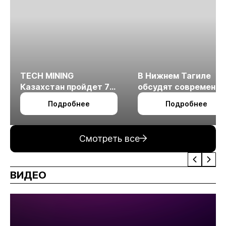
TECH MINING
В Нижнем Тагиле
Казахстан пройдет 7
обсудят современн
октября в Алматы
технологии
Подробнее
Подробнее
измельчения
минерального сырья
Смотреть все
ВИДЕО