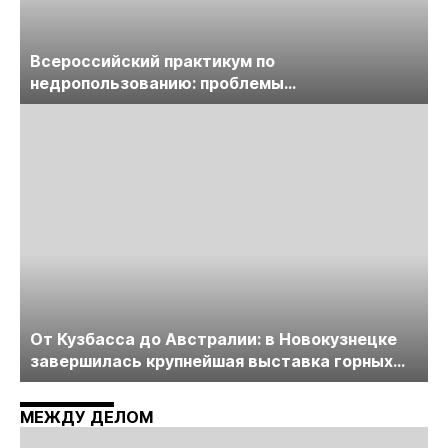
Всероссийский практикум по
недропользованию: проблемы
лицензирования, цифровизации, экспертизы
пройдет в начале июля
От Кузбасса до Австралии: в Новокузнецке
завершилась крупнейшая выставка горных
технологий «Недра России. Уголь России и
Майнинг»
МЕЖДУ ДЕЛОМ