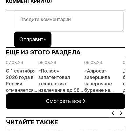
КОММЕНТАРИИ (
0
)
Отправить
ЕЩЕ ИЗ ЭТОГО РАЗДЕЛА
07.08.26
06.08.26
06.08.26
06.
С 1 сентября
«Полюс»
«Алроса»
Да
2026 года в
запатентовал
завершила
бес
России
технологию
заверочное
ста
отменяется
извлечения до 98%
бурение на
для
заявительный
золота из
золоторудном
пр
Смотреть все
принцип на
металлургического
месторождении
не
россыпи:
шлака
Дегдекан
отраслевые
ЧИТАЙТЕ ТАКЖЕ
риски и
прогнозы для