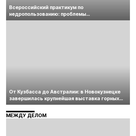
Всероссийский практикум по
недропользованию: проблемы
лицензирования, цифровизации, экспертизы
пройдет в начале июля
От Кузбасса до Австралии: в Новокузнецке
завершилась крупнейшая выставка горных
технологий «Недра России. Уголь России и
Майнинг»
МЕЖДУ ДЕЛОМ