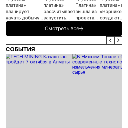
платина»
платина»
Платина»
платина» и
планирует
рассчитывает
вышла из
«Норникель
начать добычу
запустить
проекта
создают
на
Черногорку
«Арктик
совместное
Смотреть все
Черногорском
во втором
Палладий»
предприяти
месторождении
квартале
к концу 2026
2026 года
СОБЫТИЯ
года