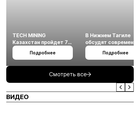
TECH MINING
В Нижнем Тагиле
Казахстан пройдет 7
обсудят современн
октября в Алматы
технологии
Подробнее
Подробнее
измельчения
минерального сырья
Смотреть все
ВИДЕО