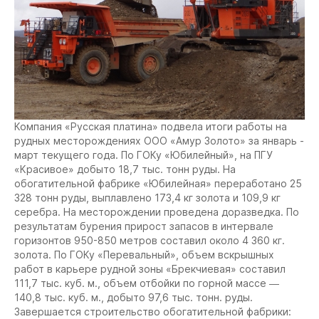
Компания «Русская платина» подвела итоги работы на
рудных месторождениях ООО «Амур Золото» за январь -
март текущего года. По ГОКу «Юбилейный», на ПГУ
«Красивое» добыто 18,7 тыс. тонн руды. На
обогатительной фабрике «Юбилейная» переработано 25
328 тонн руды, выплавлено 173,4 кг золота и 109,9 кг
серебра. На месторождении проведена доразведка. По
результатам бурения прирост запасов в интервале
горизонтов 950-850 метров составил около 4 360 кг.
золота. По ГОКу «Перевальный», объем вскрышных
работ в карьере рудной зоны «Брекчиевая» составил
111,7 тыс. куб. м., объем отбойки по горной массе ―
140,8 тыс. куб. м., добыто 97,6 тыс. тонн. руды.
Завершается строительство обогатительной фабрики: