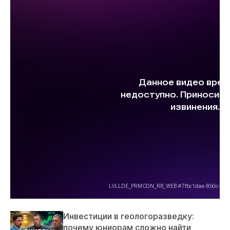
Инвестиции в геологоразведку:
почему юниорам сложно найти