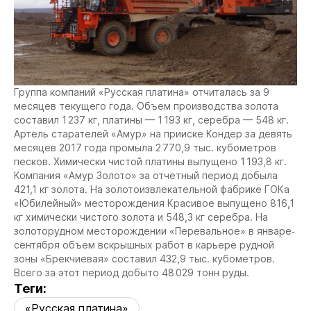
Группа компаний «Русская платина» отчиталась за 9
месяцев текущего года. Объем производства золота
составил 1 237 кг, платины — 1 193 кг, серебра — 548 кг.
Артель старателей «Амур» на прииске Кондер за девять
месяцев 2017 года промыла 2 770,9 тыс. кубометров
песков. Химически чистой платины выпущено 1 193,8 кг.
Компания «Амур Золото» за отчетный период добыла
421,1 кг золота. На золотоизвлекательной фабрике ГОКа
«Юбилейный» месторождения Красивое выпущено 816,1
кг химически чистого золота и 548,3 кг серебра. На
золоторудном месторождении «Перевальное» в январе‐
сентября объем вскрышных работ в карьере рудной
зоны «Брекчиевая» составил 432,9 тыс. кубометров.
Всего за этот период добыто 48 029 тонн руды.
Теги:
«Русская платина»