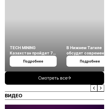
TECH MINING
В Нижнем Тагиле
Казахстан пройдет 7
обсудят современн
октября в Алматы
технологии
Подробнее
Подробнее
измельчения
минерального сырья
Смотреть все
ВИДЕО