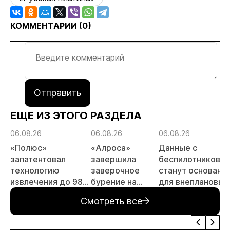
КОММЕНТАРИИ (
0
)
Отправить
ЕЩЕ ИЗ ЭТОГО РАЗДЕЛА
06.08.26
06.08.26
06.08.26
«Полюс»
«Алроса»
Данные с
запатентовал
завершила
беспилотников
технологию
заверочное
станут основани
извлечения до 98%
бурение на
для внеплановых
золота из
золоторудном
проверок
Смотреть все
металлургического
месторождении
недропользоват
шлака
Дегдекан