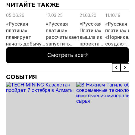
ЧИТАЙТЕ ТАКЖЕ
05.06.26
17.03.25
21.03.20
11.10.19
«Русская
«Русская
«Русская
«Русская
платина»
платина»
Платина»
платина» и
планирует
рассчитывает
вышла из
«Норникель
начать добычу
запустить
проекта
создают
на
Черногорку
«Арктик
совместное
Смотреть все
Черногорском
во втором
Палладий»
предприяти
месторождении
квартале
к концу 2026
2026 года
СОБЫТИЯ
года