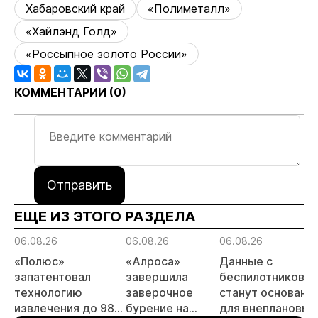
Хабаровский край
«Полиметалл»
«Хайлэнд Голд»
«Россыпное золото России»
КОММЕНТАРИИ (
0
)
Отправить
ЕЩЕ ИЗ ЭТОГО РАЗДЕЛА
06.08.26
06.08.26
06.08.26
«Полюс»
«Алроса»
Данные с
запатентовал
завершила
беспилотников
технологию
заверочное
станут основани
извлечения до 98%
бурение на
для внеплановых