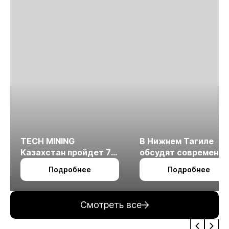
TECH MINING
В Нижнем Тагиле
Казахстан пройдет 7
обсудят современн
октября в Алматы
технологии
Подробнее
Подробнее
измельчения
минерального сырья
Смотреть все