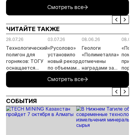
золота из
золоторудном
проверок
Смотреть все
металлургического
месторождении
недропользоват
шлака
Дегдекан
ЧИТАЙТЕ ТАКЖЕ
28.07.26
03.07.26
08.06.26
08.06
Технологический
«Русолово»
Геологи
«Пол
полигон для
установило
«Полиметалла»
помо
горняков: ТОГУ
новый рекорд
отмечены
приве
оснащается
по объемам
наградами за
поря
современным
производства
открытие
автод
Смотреть все
оборудованием
месторождения
Певе
отечественного
«Андрей»
производства
СОБЫТИЯ