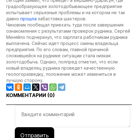
сегодня заявил, что приедет в Вершино-Дарасун, где
градообразующее золотодобывающее предприятие
испытывает серьезные проблемы и на котором не так
давно
прошла
забастовка шахтеров.
Чиновник пообещал приехать туда после завершения
ознакомления с результатами проверок рудника. Сергей
Меняйло подчеркнул, что зарплата работникам рудника
выплачена. Сейчас идет процесс смены владельца
предприятия. По его словам, главной причиной
сложившейся на руднике ситуации стала низкая
золотодобыча. Однако, полпред отметил, что если
новый владелец рудника проведет качественную
геологоразведку, положение может измениться в
лучшую сторону.
КОММЕНТАРИИ (
0
)
Отправить