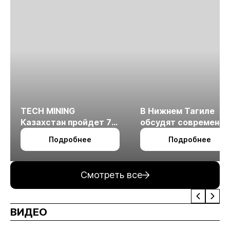
TECH MINING
В Нижнем Тагиле
Казахстан пройдет 7
обсудят современн
октября в Алматы
технологии
Подробнее
Подробнее
измельчения
минерального сырья
Смотреть все
ВИДЕО