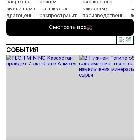
запрет на
режим
рассказал о
ТОР
вывоз лома
госзакупок
ключевых
саж
драгоценных
распространится
производственных
лес
металлов
на горное
результатах
Смотреть все
оборудование
холдинга
«Росгеология» в
2025 г.
СОБЫТИЯ