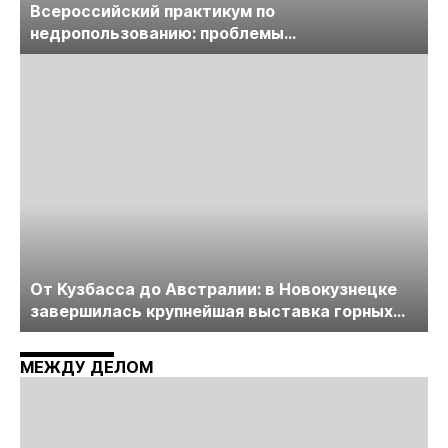
Всероссийский практикум по
недропользованию: проблемы
лицензирования, цифровизации, экспертизы
пройдет в начале июля
От Кузбасса до Австралии: в Новокузнецке
завершилась крупнейшая выставка горных
технологий «Недра России. Уголь России и
Майнинг»
МЕЖДУ ДЕЛОМ