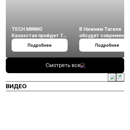
TECH MINING
В Нижнем Тагиле
Казахстан пройдет 7
обсудят современн
октября в Алматы
технологии
Подробнее
Подробнее
измельчения
минерального сырья
Смотреть все
ВИДЕО