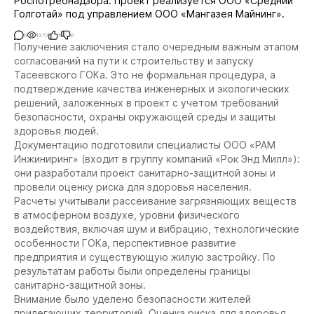
Роспотребнадзора. Проект реализуется ООО «Средний
Голготай» под управлением ООО «Мангазея Майнинг».
0
1372
5
0
Получение заключения стало очередным важным этапом
согласований на пути к строительству и запуску
Тасеевского ГОКа. Это не формальная процедура, а
подтверждение качества инженерных и экологических
решений, заложенных в проект с учетом требований
безопасности, охраны окружающей среды и защиты
здоровья людей.
Документацию подготовили специалисты ООО «РАМ
Инжиниринг» (входит в группу компаний «Рок Энд Милл»):
они разработали проект санитарно-защитной зоны и
провели оценку риска для здоровья населения.
Расчеты учитывали рассеивание загрязняющих веществ
в атмосферном воздухе, уровни физического
воздействия, включая шум и вибрацию, технологические
особенности ГОКа, перспективное развитие
предприятия и существующую жилую застройку. По
результатам работы были определены границы
санитарно-защитной зоны.
Внимание было уделено безопасности жителей
прилегающих территорий. Оценка риска для здоровья