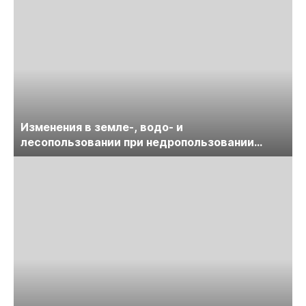
Изменения в земле-, водо- и
лесопользовании при недропользовании
обсудят на семинаре «ПравоТЭК»