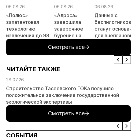
06.08.26
06.08.26
06.08.26
«Полюс»
«Алроса»
Данные с
запатентовал
завершила
беспилотников
технологию
заверочное
станут основани
извлечения до 98%
бурение на
для внеплановых
золота из
золоторудном
проверок
Смотреть все
металлургического
месторождении
недропользоват
шлака
Дегдекан
ЧИТАЙТЕ ТАКЖЕ
28.07.26
Строительство Тасеевского ГОКа получило
положительное заключение государственной
экологической экспертизы
Смотреть все
СОБЫТИЯ