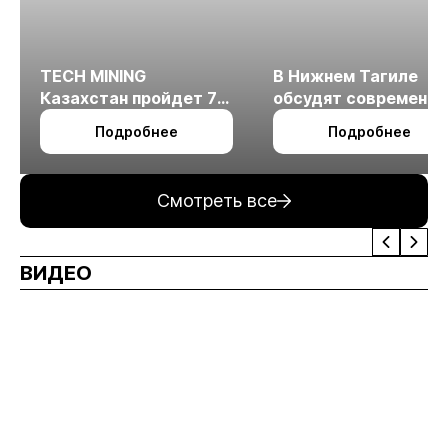
TECH MINING
В Нижнем Тагиле
Казахстан пройдет 7
обсудят современн
октября в Алматы
технологии
Подробнее
Подробнее
измельчения
минерального сырья
Смотреть все
ВИДЕО