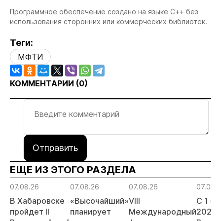
Программное обеспечение создано на языке С++ без
использования сторонних или коммерческих библиотек.
Теги:
МФТИ
КОММЕНТАРИИ (
0
)
Отправить
ЕЩЕ ИЗ ЭТОГО РАЗДЕЛА
07.08.26
07.08.26
07.08.26
07.08.
В Хабаровске
«Высочайший»
VIII
С 1 с
пройдет II
планирует
Международный
2026 