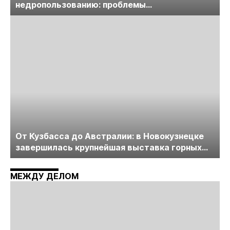
недропользованию: проблемы
лицензирования, цифровизации, экспертизы
пройдет в начале июля
От Кузбасса до Австралии: в Новокузнецке
завершилась крупнейшая выставка горных
технологий «Недра России. Уголь России и
Майнинг»
МЕЖДУ ДЕЛОМ