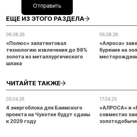
Отправить
ЕЩЕ ИЗ ЭТОГО РАЗДЕЛА
06.08.26
06.08.26
«Полюс» запатентовал
«Алроса» зав
технологию извлечения до 98%
бурение на зо
золота из металлургического
месторождени
шлака
ЧИТАЙТЕ ТАКЖЕ
03.04.26
17.04.25
4 энергоблока для Баимского
«АЛРОСА» и «
проекта на Чукотке будут сданы
совместно за
к 2029 году
золотодобыче