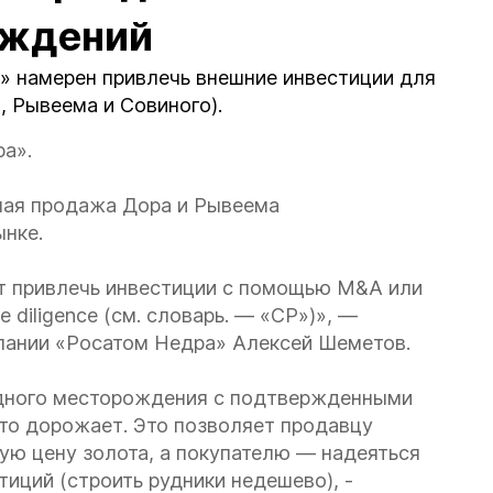
ождений
» намерен привлечь внешние инвестиции для
 Рывеема и Совиного).
а».
ная продажа Дора и Рывеема
ынке.
ет привлечь инвестиции с помощью M&A или
 diligence (см. словарь. — «СР»)», —
пании «Росатом Недра» Алексей Шеметов.
дного месторождения с подтвержденными
ото дорожает. Это позволяет продавцу
ую цену золота, а покупателю — надеяться
иций (строить рудники недешево), -