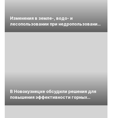
Изменения в земле-, водо- и
лесопользовании при недропользовании
обсудят на семинаре «ПравоТЭК»
В Новокузнецке обсудили решения для
повышения эффективности горных
предприятий