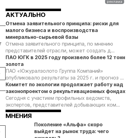
АКТУАЛЬНО
Отмена заявительного принципа: риски для
малого бизнеса и воспроизводства
05.08.26
05.08.26
минерально-сырьевой базы
т
Добыча золота на Камчатке
Кассация ос
Отмена заявительного принципа, по мнению
снизилась на 20,3% в первом
приговор по
представителей отрасли, может создать д...
полугодии
добыче 43 к
ПАО ЮГК в 2025 году произвело более 12 тонн
Урале
золота
ПАО «Южуралзолото Группа Компаний»
опубликовало результаты за 2025 г. и прогноз ...
Комитет по экологии продолжает работу над
законопроектом о рекультивационных фондах
Сегодня с участием профильных ведомств,
12.08.24
05.04.24
экспертов, представителей добывающих ком...
«Росатом» направит 693 млн
«Росатом» н
МНЕНИЯ
рублей на изучение Курунга в
топ-10 зол
Якутии
компаний Ро
Поколение «Альфа» скоро
выйдет на рынок труда: чего