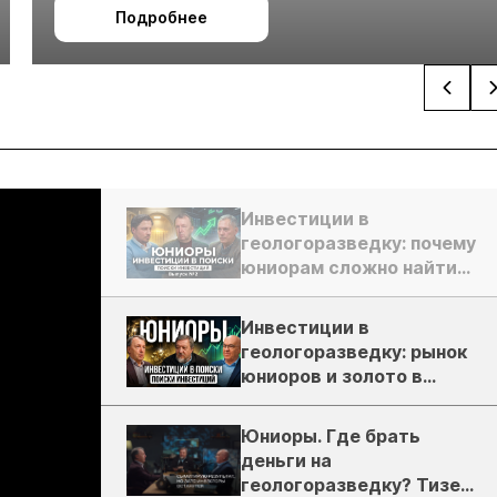
Подробнее
Инвестиции в
геологоразведку: почему
юниорам сложно найти
деньги
Инвестиции в
геологоразведку: рынок
юниоров и золото в
России
Юниоры. Где брать
деньги на
геологоразведку? Тизер