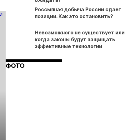
ожидать?
Россыпная добыча России сдает
позиции. Как это остановить?
Невозможного не существует или
когда законы будут защищать
эффективные технологии
ФОТО
Кучное выщелачивание в холодном климате