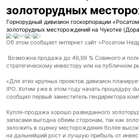
золоторудных местор
Горнорудный дивизион госкорпорации «Росатом
золоторудных месторождений на Чукотке (Дора,
0
875
0
0
Об этом сообщает интернет сайт «Росатом Недр
Возможна продажа до 49,99 % Совиного и пол
стратегическому инвестору или на публичном р
«Для этих крупных проектов дивизион планиру
IPO. Хотим уже в этом году начать процедуру due
сообщил первый заместитель гендиректора ком
Купля-продажа хорошо разведанного золотору
запасами выгодна обеим сторонам, так как зол
заложить в оценку месторождения более высок
на дальнейший рост и лучшую прибыль от инвест