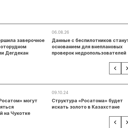
06.08.26
ершила заверочное
Данные с беспилотников стану
лоторудном
основанием для внеплановых
и Дегдекан
проверок недропользователей
09.10.24
Росатом» могут
Структура «Росатома» будет
няться
искать золото в Казахстане
й на Чукотке