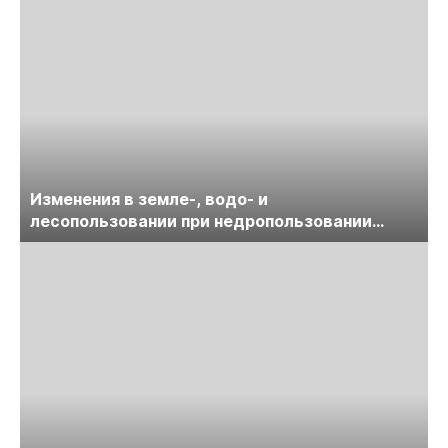
Изменения в земле-, водо- и
лесопользовании при недропользовании
обсудят на семинаре «ПравоТЭК»