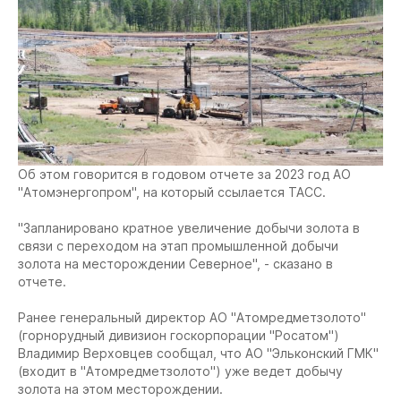
Об этом говорится в годовом отчете за 2023 год АО
"Атомэнергопром", на который ссылается ТАСС.
"Запланировано кратное увеличение добычи золота в
связи с переходом на этап промышленной добычи
золота на месторождении Северное", - сказано в
отчете.
Ранее генеральный директор АО "Атомредметзолото"
(горнорудный дивизион госкорпорации "Росатом")
Владимир Верховцев сообщал, что АО "Эльконский ГМК"
(входит в "Атомредметзолото") уже ведет добычу
золота на этом месторождении.