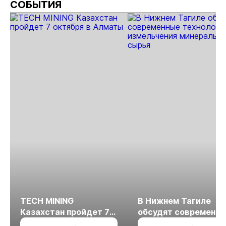
СОБЫТИЯ
Якутии
золота в
раз
Якутии
TECH MINING
В Нижнем Тагиле
Казахстан пройдет 7
обсудят современн
октября в Алматы
технологии