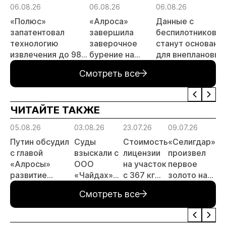
06.08.26
06.08.26
06.08.26
«Полюс»
«Алроса»
Данные с
запатентовал
завершила
беспилотников
технологию
заверочное
станут основани
извлечения до 98%
бурение на
для внеплановых
золота из
золоторудном
проверок
Смотреть все
металлургического
месторождении
недропользоват
шлака
Дегдекан
ЧИТАЙТЕ ТАКЖЕ
05.08.26
03.08.26
23.07.26
09.07.26
29
Путин обсудил
Суды
Стоимость
«Селигдар»
«С
с главой
взыскали с
лицензии
произвел
ра
«Алросы»
ООО
на участок
первое
те
развитие
«Чайдах»
с 367 кг
золото на
по
золотодобычи
8,78 млн
золота в
ЗИФ
ск
Смотреть все
и
рублей за
Якутии
«Хвойное»
хв
энергетических
незаконную
выросла
проектов в
добычу
почти в 50