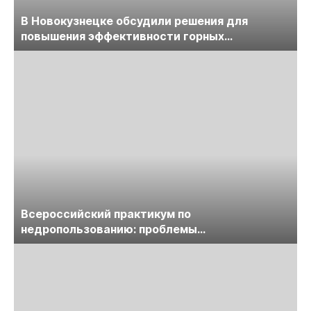
В Новокузнецке обсудили решения для
повышения эффективности горных
предприятий
Всероссийский практикум по
недропользованию: проблемы
лицензирования, цифровизации, экспертизы
пройдет в начале июля