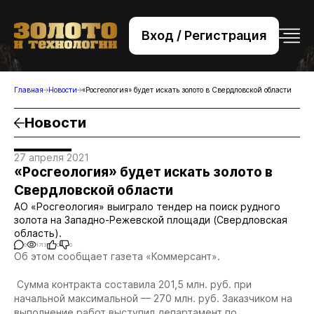
Вход / Регистрация
+7 (495) 221-76-32
bsv@zolteh.ru
Главная
Новости
«Росгеология» будет искать золото в Свердловской области
Новости
27 апреля 2021
«Росгеология» будет искать золото в
Свердловской области
АО «Росгеология» выиграло тендер на поиск рудного
золота на Западно-Режевской площади (Свердловская
область).
0
1713
0
0
Об этом сообщает газета «Коммерсант».
Сумма контракта составила 201,5 млн. руб. при
начальной максимальной — 270 млн. руб. Заказчиком на
выполнение работ выступил департамент по