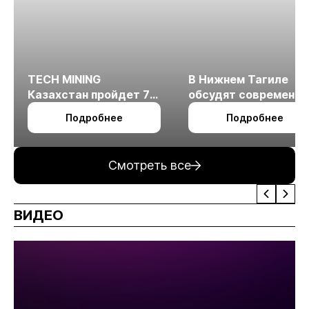
TECH MINING
В Нижнем Тагиле
Казахстан пройдет 7
обсудят современн
октября в Алматы
технологии
Подробнее
Подробнее
измельчения
минерального сырья
Смотреть все
ВИДЕО