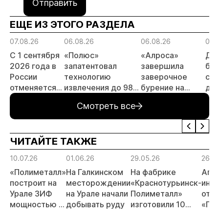
Отправить
ЕЩЕ ИЗ ЭТОГО РАЗДЕЛА
07.08.26
06.08.26
06.08.26
06.
С 1 сентября
«Полюс»
«Алроса»
Да
2026 года в
запатентовал
завершила
бес
России
технологию
заверочное
ста
отменяется
извлечения до 98%
бурение на
для
заявительный
золота из
золоторудном
пр
Смотреть все
принцип на
металлургического
месторождении
не
россыпи:
шлака
Дегдекан
отраслевые
ЧИТАЙТЕ ТАКЖЕ
риски и
прогнозы для
10.07.26
01.06.26
29.05.26
26.0
МСБ
«Полиметалл»
На Галкинском
На фабрике
Апе
построит на
месторождении
«Краснотурьинск-
инс
Урале ЗИФ
на Урале начали
Полиметалл»
отка
мощностью 3
добывать руду
изготовили 10
«По
млн тонн
тонн золота