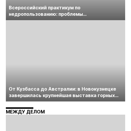
Всероссийский практикум по
недропользованию: проблемы
лицензирования, цифровизации, экспертизы
пройдет в начале июля
От Кузбасса до Австралии: в Новокузнецке
завершилась крупнейшая выставка горных
технологий «Недра России. Уголь России и
Майнинг»
МЕЖДУ ДЕЛОМ