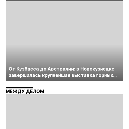
лицензирования, цифровизации, экспертизы
пройдет в начале июля
От Кузбасса до Австралии: в Новокузнецке
завершилась крупнейшая выставка горных
технологий «Недра России. Уголь России и
Майнинг»
МЕЖДУ ДЕЛОМ