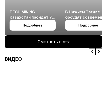
TECH MINING
В Нижнем Тагиле
Казахстан пройдет 7
обсудят современн
октября в Алматы
технологии
Подробнее
Подробнее
измельчения
минерального сырья
Смотреть все
ВИДЕО