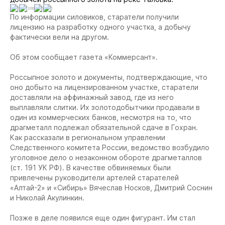
0
1200
0
0
По информации силовиков, старатели получили
лицензию на разработку одного участка, а добычу
фактически вели на другом.
Об этом сообщает газета «Коммерсант».
Россыпное золото и документы, подтверждающие, что
оно добыто на лицензированном участке, старатели
доставляли на аффинажный завод, где из него
выплавляли слитки. Их золотодобытчики продавали в
один из коммерческих банков, несмотря на то, что
драгметалл подлежал обязательной сдаче в Гохран.
Как рассказали в региональном управлении
Следственного комитета России, ведомство возбудило
уголовное дело о незаконном обороте драгметаллов
(ст. 191 УК РФ). В качестве обвиняемых были
привлечены руководители артелей старателей
«Алтай-2» и «Сибирь» Вячеслав Носков, Дмитрий Соснин
и Николай Акулинкин.
Позже в деле появился еще один фигурант. Им стал