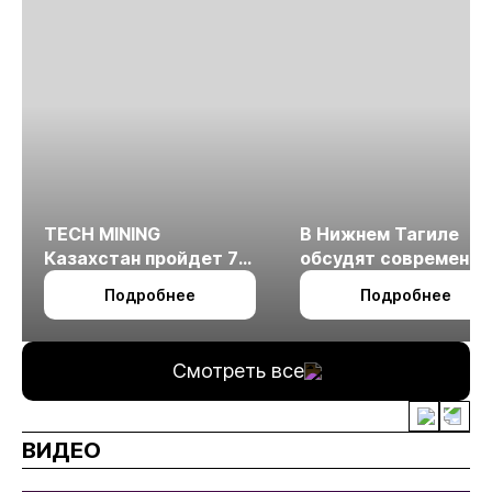
TECH MINING
В Нижнем Тагиле
Казахстан пройдет 7
обсудят современн
октября в Алматы
технологии
Подробнее
Подробнее
измельчения
минерального сырья
Смотреть все
ВИДЕО