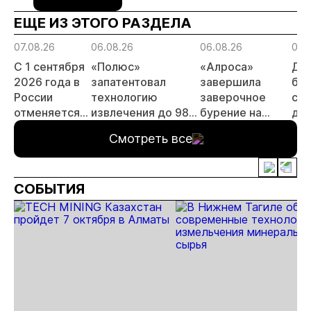
ЕЩЕ ИЗ ЭТОГО РАЗДЕЛА
07.08.26
06.08.26
06.08.26
06.
С 1 сентября
«Полюс»
«Алроса»
Да
2026 года в
запатентовал
завершила
бес
России
технологию
заверочное
ста
отменяется
извлечения до 98%
бурение на
для
заявительный
золота из
золоторудном
пр
Смотреть все
принцип на
металлургического
месторождении
не
россыпи:
шлака
Дегдекан
отраслевые
СОБЫТИЯ
риски и
прогнозы для
МСБ