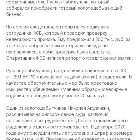
предприниматель Руслан Габидуллин, который
собирался приобрести готовый золотодобывающий
бизнес.
По версии следствия, он попытался подкупить
сотрудника ФСБ, который проводил проверку
нелегального прииска. Ему предложили 300 тыс. руб. за
то, чтобы собранные им материалы никуда не
направлялись, а сама проверка была свернута.
Оперативник ФСБ написал рапорт о предложении взятки.
Руслану Габидуллину предъявили обвинение по ст. 30,
ст. 291 УК РФ (покушение на дачу взятки) и задержали. В
качестве обеспечительных мер было арестовано
имущество обвиняемых (главным образом ювелирные
изделия) на общую сумму более 20 млн. руб.
Один из золотодобытчиков Николай Акулинкин,
рассчитывая на снисхождение суда, заключил
соглашение о сотрудничестве. Дело в отношении него
выделили в отдельное производство. В декабре 2020
года ему присудили пять лет условно и штраф в размере
более 3 млн. руб. Приговор не обжаловался и вступил в