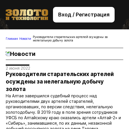
Вход / Регистрация
+7 (495) 221-76-32
bsv@zolteh.ru
Руководители старательских артелей осуждены за
Главная
Новости
нелегальную добычу золота
Новости
2 июня 2022
Руководители старательских артелей
осуждены за нелегальную добычу
золота
На Алтае завершился судебный процесс над
руководителями двух артелей старателей,
организовавших, по версии следствия, нелегальную
золотодобычу. В 2019 году в поле зрения сотрудников
УФСБ по Алтайскому краю оказались артели «Алтай-2» и
«Сибирь», занимавшиеся, по их данным, незаконной
добычей россыпного золота на реке Таловка.