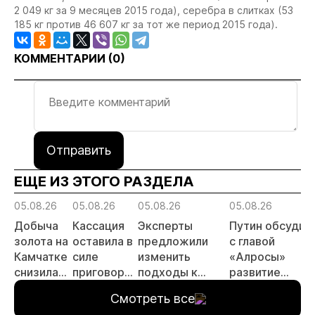
2 049 кг за 9 месяцев 2015 года), серебра в слитках (53
185 кг против 46 607 кг за тот же период 2015 года).
КОММЕНТАРИИ (
0
)
Отправить
ЕЩЕ ИЗ ЭТОГО РАЗДЕЛА
05.08.26
05.08.26
05.08.26
05.08.26
Добыча
Кассация
Эксперты
Путин обсудил
золота на
оставила в
предложили
с главой
Камчатке
силе
изменить
«Алросы»
снизилась
приговор
подходы к
развитие
на 20,3%
по делу о
регулированию
золотодобычи
Смотреть все
в первом
незаконной
россыпной
и