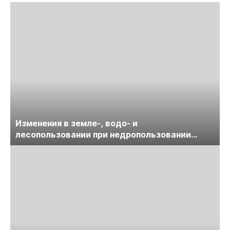
Изменения в земле-, водо- и
лесопользовании при недропользовании
обсудят на семинаре «ПравоТЭК»