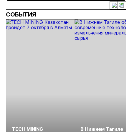
полугодии
добыче 43
золотодобычи
энергетически
кг золота и
на фоне
проектов в
СОБЫТИЯ
серебра на
реформы
Якутии
Урале
лицензирования
TECH MINING
В Нижнем Тагиле