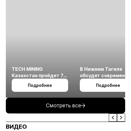
TECH MINING
В Нижнем Тагиле
Казахстан пройдет 7
обсудят современн
октября в Алматы
технологии
Подробнее
Подробнее
измельчения
минерального сырья
Смотреть все
ВИДЕО