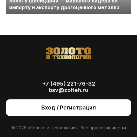
Золото Швейцарии — мирового лидера по
импорту и экспорту драгоценного металла
+7 (495) 221-76-32
bsv@zolteh.ru
На сайте осуществляется обработка файлов
cookie
, необходимых для работы сайта, а
Вход / Регистрация
также для анализа сайта и улучшения
предоставляемых сервисов с
использованием метрической программы
Яндекс.Метрика. Продолжая использовать
© 2026 «Золото и Технологии». Все права защищены
сайт, вы даете
согласие
на использование
данных технологий.