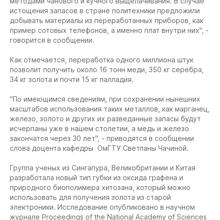
методами чанового и кучного выщелачивания. В случае
истощения запасов в стране политехники предложили
добывать материалы из переработанных приборов, как
пример сотовых телефонов, а именно плат внутри них", -
говорится в сообщении.
Как отмечается, переработка одного миллиона штук
позволит получить около 16 тонн меди, 350 кг серебра,
34 кг золота и почти 15 кг палладия.
"По имеющимся сведениям, при сохранении нынешних
масштабов использования таких металлов, как марганец,
железо, золото и других их разведанные запасы будут
исчерпаны уже в нашем столетии, а медь и железо
закончатся через 30 лет", - приводятся в сообщении
слова доцента кафедры ОмГТУ Светланы Чачиной.
Группа ученых из Сингапура, Великобритании и Китая
разработала новый тип губки из оксида графена и
природного биополимера хитозана, который можно
использовать для получения золота из старой
электроники. Исследование опубликовано в научном
журнале Proceedings of the National Academy of Sciences