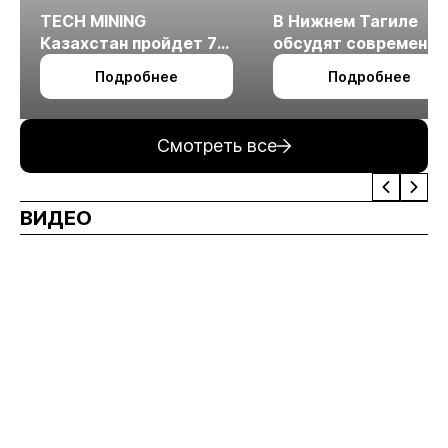
TECH MINING
В Нижнем Тагиле
Казахстан пройдет 7
обсудят современн
октября в Алматы
технологии
Подробнее
Подробнее
измельчения
минерального сырья
Смотреть все
ВИДЕО