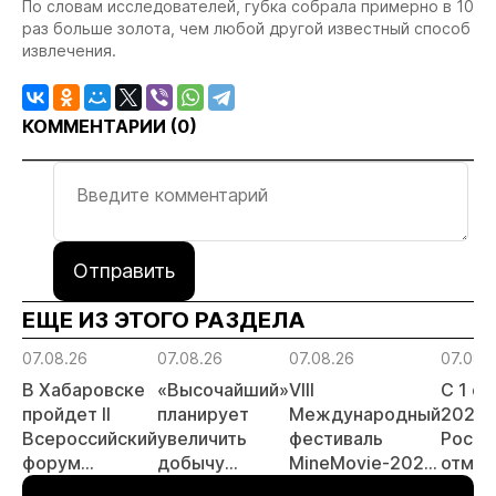
По словам исследователей, губка собрала примерно в 10
раз больше золота, чем любой другой известный способ
извлечения.
КОММЕНТАРИИ (
0
)
Отправить
ЕЩЕ ИЗ ЭТОГО РАЗДЕЛА
07.08.26
07.08.26
07.08.26
07.08.
В Хабаровске
«Высочайший»
VIII
С 1 с
пройдет II
планирует
Международный
2026 
Всероссийский
увеличить
фестиваль
Росси
форум
добычу
MineMovie-2026
отмен
«Россыпное
золота до 10
открыл прием
заяви