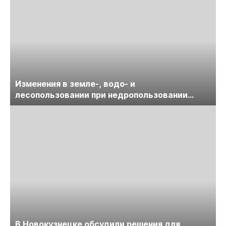
Изменения в земле-, водо- и
лесопользовании при недропользовании
обсудят на семинаре «ПравоТЭК»
В Новокузнецке обсудили решения для