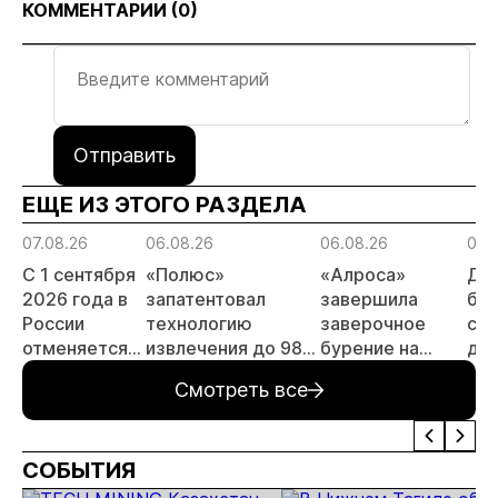
КОММЕНТАРИИ (
0
)
Отправить
ЕЩЕ ИЗ ЭТОГО РАЗДЕЛА
07.08.26
06.08.26
06.08.26
06.
С 1 сентября
«Полюс»
«Алроса»
Да
2026 года в
запатентовал
завершила
бес
России
технологию
заверочное
ста
отменяется
извлечения до 98%
бурение на
для
заявительный
золота из
золоторудном
пр
Смотреть все
принцип на
металлургического
месторождении
не
россыпи:
шлака
Дегдекан
отраслевые
СОБЫТИЯ
риски и
прогнозы для