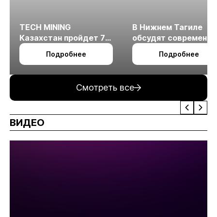
TECH MINING
В Нижнем Тагиле
Казахстан пройдет 7
обсудят современн
октября в Алматы
технологии
Подробнее
Подробнее
измельчения
минерального сырья
Смотреть все
ВИДЕО