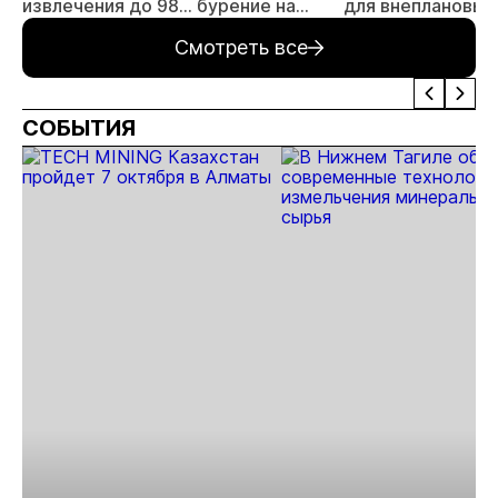
извлечения до 98%
бурение на
для внеплановых
золота из
золоторудном
проверок
Смотреть все
металлургического
месторождении
недропользоват
шлака
Дегдекан
СОБЫТИЯ