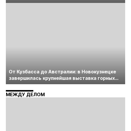
лицензирования, цифровизации, экспертизы
пройдет в начале июля
От Кузбасса до Австралии: в Новокузнецке
завершилась крупнейшая выставка горных
технологий «Недра России. Уголь России и
Майнинг»
МЕЖДУ ДЕЛОМ