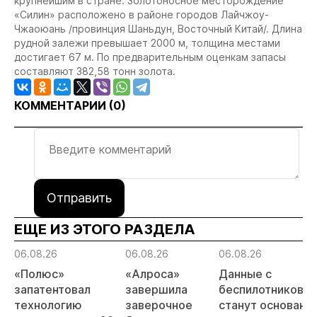
крупнейшим в стране. Золотоносное месторождение
«Силин» расположено в районе городов Лайчжоу-
Чжаоюань /провинция Шаньдун, Восточный Китай/. Длина
рудной залежи превышает 2000 м, толщина местами
достигает 67 м. По предварительным оценкам запасы
составляют 382,58 тонн золота.
КОММЕНТАРИИ (
0
)
Отправить
ЕЩЕ ИЗ ЭТОГО РАЗДЕЛА
06.08.26
06.08.26
06.08.26
«Полюс»
«Алроса»
Данные с
запатентовал
завершила
беспилотников
технологию
заверочное
станут основани