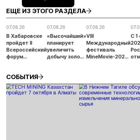
ЕЩЕ ИЗ ЭТОГО РАЗДЕЛА
07.08.26
07.08.26
07.08.26
07.0
В Хабаровске
«Высочайший»
VIII
С 1
пройдет II
планирует
Международный
202
Всероссийский
увеличить
фестиваль
Рос
форум
добычу золота
MineMovie-2026
отм
«Россыпное
до 10 тонн в
открыл прием
зая
золото
2026 году
заявок
при
СОБЫТИЯ
России»
рос
от
рис
про
МС