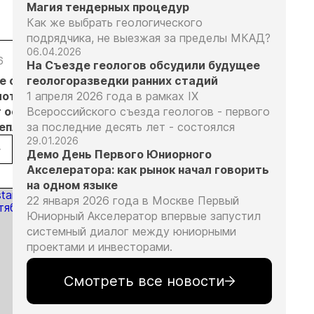
Магия тендерных процедур
Как же выбрать геологического
подрядчика, не выезжая за пределы МКАД?
06.04.2026
6
05.08.26
05.08.26
05.08.26
На Съезде геологов обсудили будущее
е с
геологоразведки ранних стадий
Добыча
Кассация
Эксперты
лотников
1 апреля 2026 года в рамках IX
золота на
оставила в
предложили
т основанием
Всероссийского съезда геологов - первого
Камчатке
силе
изменить
неплановых
за последние десять лет - состоялся
снизилась
приговор
подходы к
29.01.2026
рок
на 20,3% в
по делу о
регулированию
Демо День Первого Юниорного
пользователей
первом
незаконной
россыпной
Акселератора: как рынок начал говорить
полугодии
добыче 43
золотодобычи
на одном языке
кг золота и
на фоне
22 января 2026 года в Москве Первый
серебра на
реформы
Юниорный Акселератор впервые запустил
Урале
лицензирования
системный диалог между юниорными
проектами и инвесторами.
Смотреть все новости