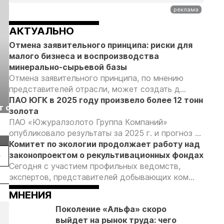
АКТУАЛЬНО
Отмена заявительного принципа: риски для
малого бизнеса и воспроизводства
минерально-сырьевой базы
Отмена заявительного принципа, по мнению
представителей отрасли, может создать д...
Выставка «Рудник
Российская
ПАО ЮГК в 2025 году произвело более 12 тонн
т с
2026» пройдет в
отраслевая
золота
г.
Екатеринбурге
энергетическая
ПАО «Южуралзолото Группа Компаний»
Подробнее
Подробнее
конференция Р
опубликовало результаты за 2025 г. и прогноз ...
2026
Комитет по экологии продолжает работу над
законопроектом о рекультивационных фондах
Сегодня с участием профильных ведомств,
экспертов, представителей добывающих ком...
МНЕНИЯ
Поколение «Альфа» скоро
выйдет на рынок труда: чего