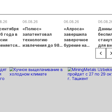
8.26
06.08.26
06.08.26
06.08.2
 сентября
«Полюс»
«Алроса»
Данны
6 года в
запатентовал
завершила
беспи
сии
технологию
заверочное
стану
еняется
извлечения до 98%
бурение на
для в
вительный
золота из
золоторудном
прове
нцип на
металлургического
месторождении
недро
сыпи:
шлака
Дегдекан
раслевые
ки и
гнозы для
Б