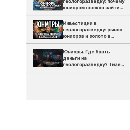
геологоразведку: почему
юниорам сложно найти
деньги
Инвестиции в
геологоразведку: рынок
юниоров и золото в
России
Юниоры. Где брать
деньги на
геологоразведку? Тизер
подкаста ЗиТ №1