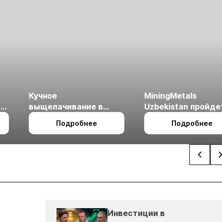
Кучное
MiningMetals
ые
выщелачивание в
Uzbekistan пройде
холодном климате
27 по 29 октября в 
Подробнее
Подробнее
Ташкент
Инвестиции в