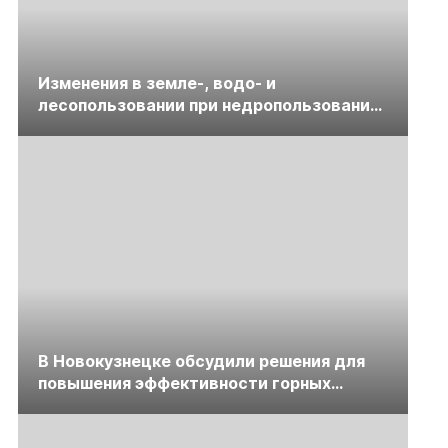
Изменения в земле-, водо- и
лесопользовании при недропользовании
обсудят на семинаре «ПравоТЭК»
В Новокузнецке обсудили решения для
повышения эффективности горных
предприятий