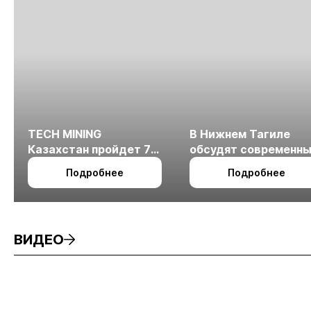
TECH MINING
В Нижнем Тагиле
Казахстан пройдет 7
обсудят современн
октября в Алматы
технологии
Подробнее
Подробнее
измельчения
минерального сырья
ВИДЕО