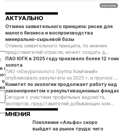
АКТУАЛЬНО
Отмена заявительного принципа: риски для
малого бизнеса и воспроизводства
минерально-сырьевой базы
Отмена заявительного принципа, по мнению
представителей отрасли, может создать д...
ПАО ЮГК в 2025 году произвело более 12 тонн
6
05.08.26
05.08.26
05.08.26
золота
е с
Добыча
Кассация
Эксперты
ПАО «Южуралзолото Группа Компаний»
лотников
золота на
оставила в
предложили
опубликовало результаты за 2025 г. и прогноз ...
т основанием
Камчатке
силе
изменить
Комитет по экологии продолжает работу над
неплановых
снизилась
приговор
подходы к
законопроектом о рекультивационных фондах
рок
на 20,3% в
по делу о
регулированию
Сегодня с участием профильных ведомств,
пользователей
первом
незаконной
россыпной
экспертов, представителей добывающих ком...
полугодии
добыче 43
золотодобычи
кг золота и
на фоне
МНЕНИЯ
серебра на
реформы
Поколение «Альфа» скоро
Урале
лицензирования
выйдет на рынок труда: чего