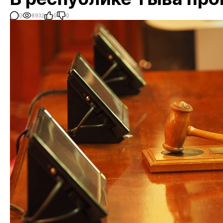
0
8932
0
0