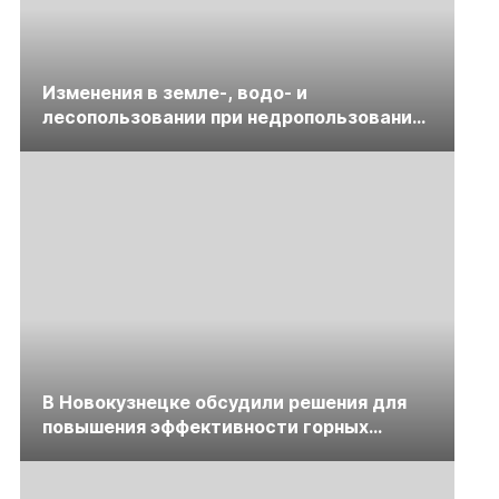
Изменения в земле-, водо- и
лесопользовании при недропользовании
обсудят на семинаре «ПравоТЭК»
В Новокузнецке обсудили решения для
повышения эффективности горных
предприятий