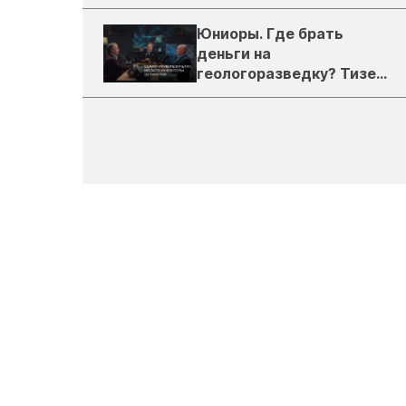
России
Юниоры. Где брать
деньги на
геологоразведку? Тизер
подкаста ЗиТ №1