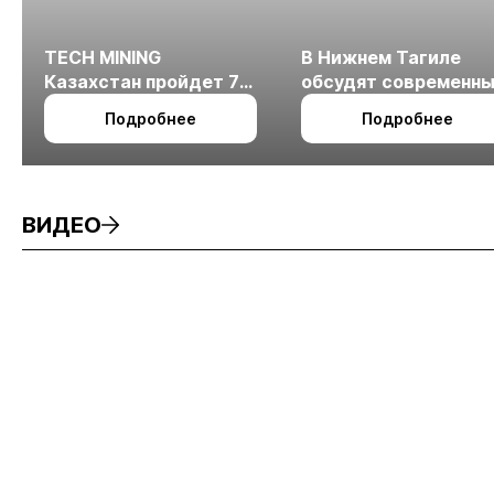
TECH MINING
В Нижнем Тагиле
Казахстан пройдет 7
обсудят современн
октября в Алматы
технологии
Подробнее
Подробнее
измельчения
минерального сырья
ВИДЕО