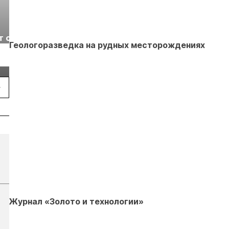
Выставка «Рудник
Российская
т с
2026» пройдет в
отраслевая
Геологоразведка на рудных месторождениях
г.
Екатеринбурге
энергетическая
Подробнее
Подробнее
конференция Р
2026
Журнал «Золото и технологии»