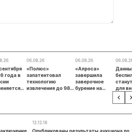
8.26
06.08.26
06.08.26
06.08.2
 сентября
«Полюс»
«Алроса»
Данны
6 года в
запатентовал
завершила
беспи
сии
технологию
заверочное
стану
еняется
извлечения до 98%
бурение на
для в
вительный
золота из
золоторудном
прове
нцип на
металлургического
месторождении
недро
сыпи:
шлака
Дегдекан
раслевые
ки и
12.12.18
гнозы для
заключение
Опубликованы результаты аукциона по