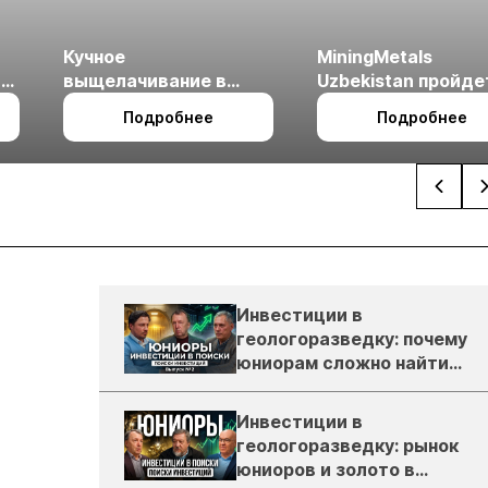
Кучное
MiningMetals
ые
выщелачивание в
Uzbekistan пройде
холодном климате
27 по 29 октября в 
Подробнее
Подробнее
Ташкент
Инвестиции в
геологоразведку: почему
юниорам сложно найти
деньги
Инвестиции в
геологоразведку: рынок
юниоров и золото в