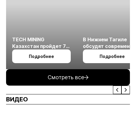
TECH MINING
В Нижнем Тагиле
Казахстан пройдет 7
обсудят современн
октября в Алматы
технологии
Подробнее
Подробнее
измельчения
минерального сырья
Смотреть все
ВИДЕО