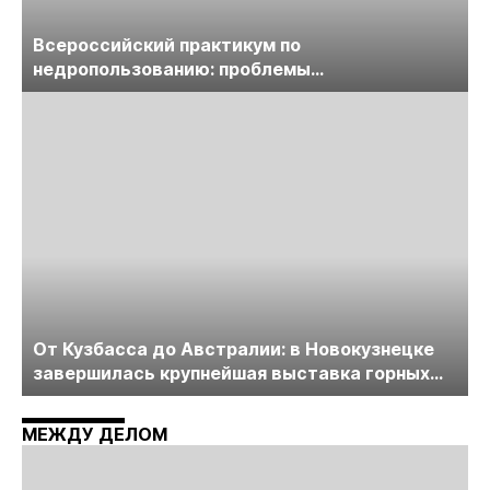
Всероссийский практикум по
недропользованию: проблемы
лицензирования, цифровизации, экспертизы
пройдет в начале июля
От Кузбасса до Австралии: в Новокузнецке
завершилась крупнейшая выставка горных
технологий «Недра России. Уголь России и
Майнинг»
МЕЖДУ ДЕЛОМ