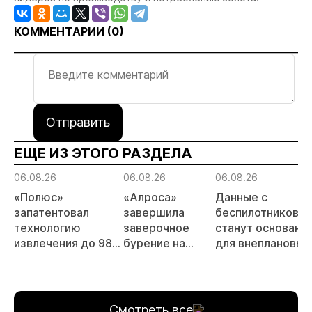
КОММЕНТАРИИ (
0
)
Отправить
ЕЩЕ ИЗ ЭТОГО РАЗДЕЛА
06.08.26
06.08.26
06.08.26
«Полюс»
«Алроса»
Данные с
запатентовал
завершила
беспилотников
технологию
заверочное
станут основани
извлечения до 98%
бурение на
для внеплановых
золота из
золоторудном
проверок
металлургического
месторождении
недропользоват
шлака
Дегдекан
Смотреть все