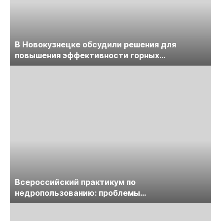
В Новокузнецке обсудили решения для
повышения эффективности горных
предприятий
Всероссийский практикум по
недропользованию: проблемы
лицензирования, цифровизации, экспертизы
пройдет в начале июля