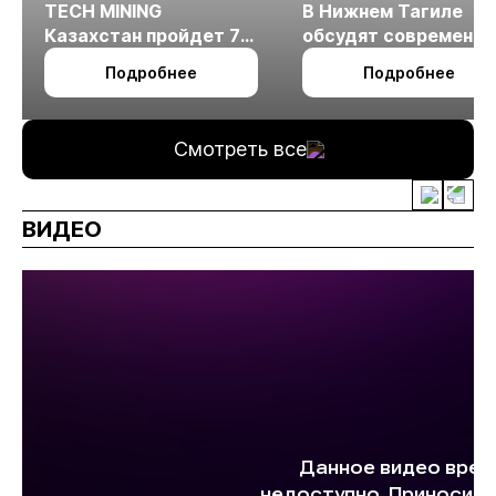
TECH MINING
В Нижнем Тагиле
Казахстан пройдет 7
обсудят современн
октября в Алматы
технологии
Подробнее
Подробнее
измельчения
минерального сырья
Смотреть все
ВИДЕО