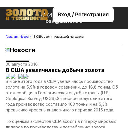
Вход / Регистрация
+7 (495) 221-76-32
bsv@zolteh.ru
Главная
Новости
В США увеличилась добыча золота
Новости
30 августа 2016
В США увеличилась добыча золота
0
560
0
0
В июне этого года в США увеличилось производство
золота на 5,9% в годовом сравнении, до 18,8 тонны. Об
этом сообщила Геологическая служба страны (U.S.
Geological Survey, USGS).За первое полугодие этого
года производство составило 103 тонны и на 5,3%
превысило уровень аналогичного периода 2015 года.
По оценкам экспертов США входят в пятерку мировых
лидеров по производству и потреблению золота.