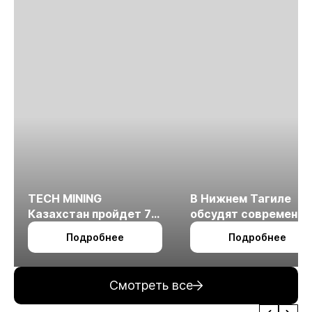
TECH MINING
В Нижнем Тагиле
Казахстан пройдет 7
обсудят современн
октября в Алматы
технологии
Подробнее
Подробнее
измельчения
минерального сырья
Смотреть все