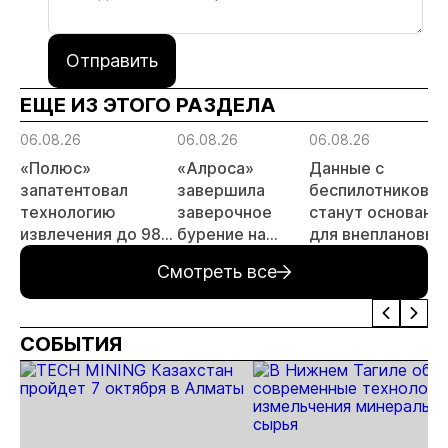
Отправить
ЕЩЕ ИЗ ЭТОГО РАЗДЕЛА
06.08.26
06.08.26
06.08.26
«Полюс»
«Алроса»
Данные с
запатентовал
завершила
беспилотников
технологию
заверочное
станут основани
извлечения до 98%
бурение на
для внеплановых
золота из
золоторудном
проверок
Смотреть все
металлургического
месторождении
недропользоват
шлака
Дегдекан
СОБЫТИЯ