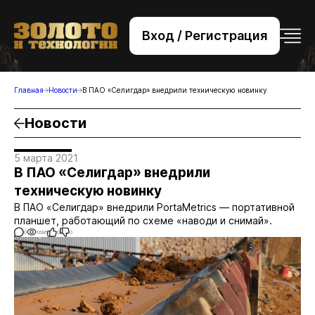
Вход / Регистрация
+7 (495) 221-76-32
bsv@zolteh.ru
Главная
Новости
В ПАО «Селигдар» внедрили техническую новинку
Новости
5 марта 2021
В ПАО «Селигдар» внедрили
техническую новинку
В ПАО «Селигдар» внедрили PortaMetrics — портативной
планшет, работающий по схеме «наводи и снимай».
0
1686
0
0