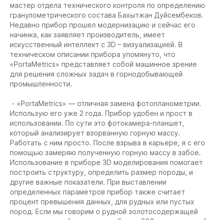
мастер отдела технического контроля по определению
гранулометрического состава Бахытжан Дуйсембеков.
Недавно прибор прошел модернизацию и сейчас его
начинка, как заявляет производитель, имеет
искусственный интеллект с 3D – визуализацией. В
техническом описании прибора упомянуто, что
«PortaMetrics» представляет собой машинное зрение
для решения сложных задач в горнодобывающей
промышленности.
- «PortaMetrics» — отличная замена фотопланометрии.
Использую его уже 2 года. Прибор удобен и прост в
использовании. По сути это фотокамера-планшет,
который анализирует взорванную горную массу.
Работать с ним просто. После взрыва в карьере, я с его
помощью замеряю полученную горную массу в забое.
Использование в приборе 3D моделирования помогает
построить структуру, определить размер породы, и
другие важные показатели. При выставлении
определенных параметров прибор также считает
процент превышения данных, для рудных или пустых
пород. Если мы говорим о рудной золотосодержащей