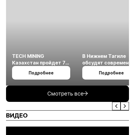
TECH MINING
В Нижнем Тагиле
Казахстан пройдет 7
обсудят современн
октября в Алматы
технологии
Подробнее
Подробнее
измельчения
минерального сырья
Смотреть все
ВИДЕО