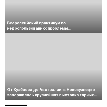
Всероссийский практикум по
недропользованию: проблемы
лицензирования, цифровизации, экспертизы
пройдет в начале июля
От Кузбасса до Австралии: в Новокузнецке
завершилась крупнейшая выставка горных
технологий «Недра России. Уголь России и
Майнинг»