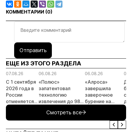
КОММЕНТАРИИ (
0
)
Отправить
ЕЩЕ ИЗ ЭТОГО РАЗДЕЛА
07.08.26
06.08.26
06.08.26
06.
С 1 сентября
«Полюс»
«Алроса»
Да
2026 года в
запатентовал
завершила
бес
России
технологию
заверочное
ста
отменяется
извлечения до 98%
бурение на
для
заявительный
золота из
золоторудном
пр
Смотреть все
принцип на
металлургического
месторождении
не
россыпи:
шлака
Дегдекан
отраслевые