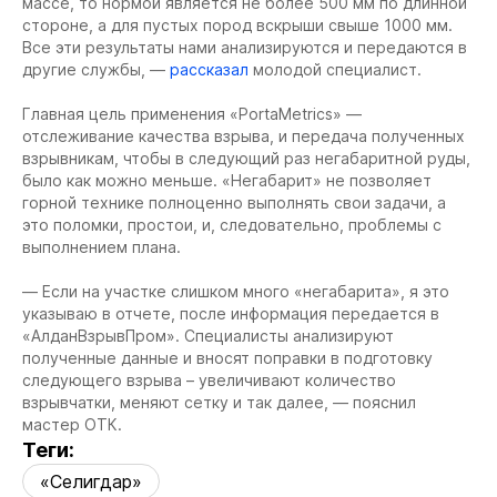
массе, то нормой является не более 500 мм по длинной
стороне, а для пустых пород вскрыши свыше 1000 мм.
Все эти результаты нами анализируются и передаются в
другие службы, —
рассказал
молодой специалист.
Главная цель применения «PortaMetrics» —
отслеживание качества взрыва, и передача полученных
взрывникам, чтобы в следующий раз негабаритной руды,
было как можно меньше. «Негабарит» не позволяет
горной технике полноценно выполнять свои задачи, а
это поломки, простои, и, следовательно, проблемы с
выполнением плана.
— Если на участке слишком много «негабарита», я это
указываю в отчете, после информация передается в
«АлданВзрывПром». Специалисты анализируют
полученные данные и вносят поправки в подготовку
следующего взрыва – увеличивают количество
взрывчатки, меняют сетку и так далее, — пояснил
мастер ОТК.
Теги:
«Селигдар»