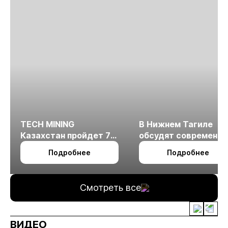
TECH MINING
В Нижнем Тагиле
Казахстан пройдет 7
обсудят современн
октября в Алматы
технологии
Подробнее
Подробнее
измельчения
минерального сырья
Смотреть все
ВИДЕО