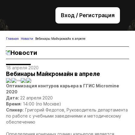
Вход / Регистрация
+7 (495) 221-76-32
bsv@zolteh.ru
Главная
Новости
Вебинары Майкромайн в апреле
Новости
18 апреля 2020
Вебинары Майкромайн в апреле
0
7498
0
0
Оптимизация контуров карьера в ГГИС Micromine
2020
Дата:
22 апреля 2020
Время
: 14:00 (по Москве)
Спикер
: Григорий Федотов, Руководитель департамента
по работе с учебными заведениями и методическому
обеспечению
Определения конечных границ карьеров является