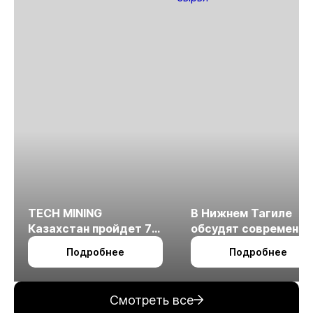
TECH MINING
В Нижнем Тагиле
Казахстан пройдет 7
обсудят современн
октября в Алматы
технологии
Подробнее
Подробнее
измельчения
минерального сырья
Смотреть все