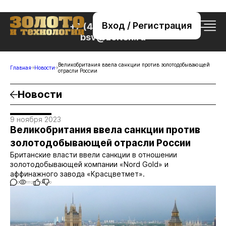
Вход / Регистрация
+7 (495) 221-76-32
bsv@zolteh.ru
Великобритания ввела санкции против золотодобывающей
Главная
Новости
отрасли России
Новости
9 ноября 2023
Великобритания ввела санкции против
золотодобывающей отрасли России
Британские власти ввели санкции в отношении
золотодобывающей компании «Nord Gold» и
аффинажного завода «Красцветмет».
0
1112
0
0