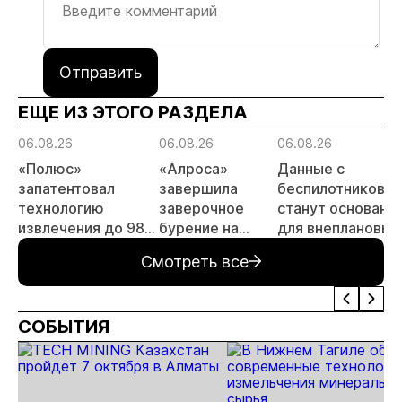
Отправить
ЕЩЕ ИЗ ЭТОГО РАЗДЕЛА
06.08.26
06.08.26
06.08.26
«Полюс»
«Алроса»
Данные с
запатентовал
завершила
беспилотников
технологию
заверочное
станут основани
извлечения до 98%
бурение на
для внеплановых
золота из
золоторудном
проверок
Смотреть все
металлургического
месторождении
недропользоват
шлака
Дегдекан
СОБЫТИЯ