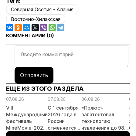
Теги:
Северная Осетия - Алания
Восточно-Хилакская
КОММЕНТАРИИ (
0
)
Отправить
ЕЩЕ ИЗ ЭТОГО РАЗДЕЛА
07.08.26
07.08.26
06.08.26
06.
VIII
С 1 сентября
«Полюс»
«А
Международный
2026 года в
запатентовал
за
фестиваль
России
технологию
за
MineMovie-2026
отменяется
извлечения до 98%
бу
открыл прием
заявительный
золота из
зо