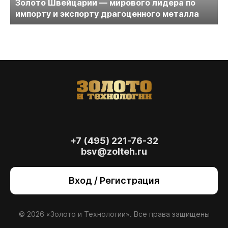
Золото Швейцарии — мирового лидера по
импорту и экспорту драгоценного металла
+7 (495) 221-76-32
bsv@zolteh.ru
На сайте осуществляется обработка файлов
cookie
, необходимых для работы сайта, а
Вход / Регистрация
также для анализа сайта и улучшения
предоставляемых сервисов с
использованием метрической программы
Яндекс.Метрика. Продолжая использовать
© 2026 «Золото и Технологии». Все права защищены
сайт, вы даете
согласие
на использование
данных технологий.