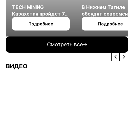
TECH MINING
В Нижнем Тагиле
Казахстан пройдет 7
обсудят современн
октября в Алматы
технологии
Подробнее
Подробнее
измельчения
минерального сырья
Смотреть все
ВИДЕО