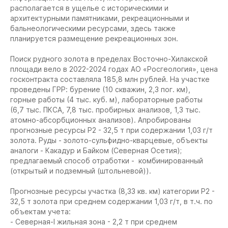
располагается в ущелье с историческими и
архитектурными памятниками, рекреационными и
бальнеологическими ресурсами, здесь также
планируется размещение рекреационных зон.
Поиск рудного золота в пределах Восточно-Хилакской
площади вело в 2022-2024 годах АО «Росгеология», цена
госконтракта составляла 185,8 млн рублей. На участке
проведены ГРР: бурение (10 скважин, 2,3 пог. км),
горные работы (4 тыс. куб. м), лабораторные работы
(6,7 тыс. ПКСА, 7,8 тыс. пробирных анализов, 1,3 тыс.
атомно-абсорбционных анализов). Апробированы
прогнозные ресурсы Р2 - 32,5 т при содержании 1,03 г/т
золота. Руды - золото-сульфидно-кварцевые, объекты
аналоги - Какадур и Байком (Северная Осетия);
предлагаемый способ отработки - комбинированный
(открытый и подземный (штольневой)).
Прогнозные ресурсы участка (8,33 кв. км) категории Р2 -
32,5 т золота при среднем содержании 1,03 г/т, в т.ч. по
объектам учета:
- Северная-I жильная зона - 2,2 т при среднем