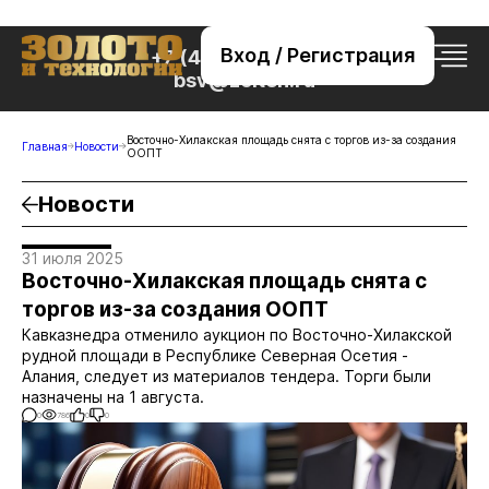
Вход / Регистрация
+7 (495) 221-76-32
bsv@zolteh.ru
Восточно-Хилакская площадь снята с торгов из-за создания
Главная
Новости
ООПТ
Новости
31 июля 2025
Восточно-Хилакская площадь снята с
торгов из-за создания ООПТ
Кавказнедра отменило аукцион по Восточно-Хилакской
рудной площади в Республике Северная Осетия -
Алания, следует из материалов тендера. Торги были
назначены на 1 августа.
0
786
0
0