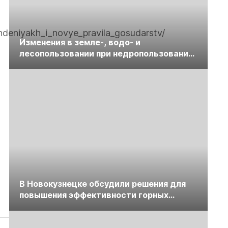
hdeniyakh_i_novye_pravila_gosudarstv/
Изменения в земле-, водо- и
лесопользовании при недропользовании
обсудят на семинаре «ПравоТЭК»
В Новокузнецке обсудили решения для
повышения эффективности горных
предприятий