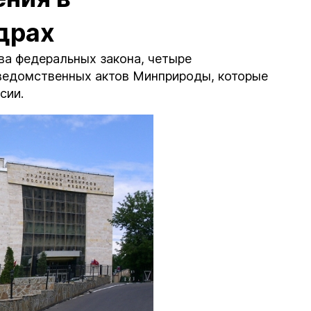
драх
два федеральных закона, четыре
 ведомственных актов Минприроды, которые
сии.