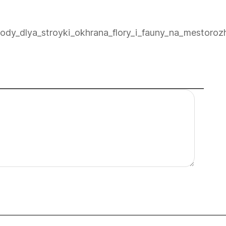
ody_dlya_stroyki_okhrana_flory_i_fauny_na_mestoroz