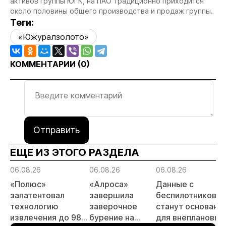
активов группы ЮГК, на ПАО традиционно приходится
около половины общего производства и продаж группы.
Теги:
«Южуралзолото»
КОММЕНТАРИИ (
0
)
Отправить
ЕЩЕ ИЗ ЭТОГО РАЗДЕЛА
06.08.26
06.08.26
06.08.26
«Полюс»
«Алроса»
Данные с
запатентовал
завершила
беспилотников
технологию
заверочное
станут основани
извлечения до 98%
бурение на
для внеплановых