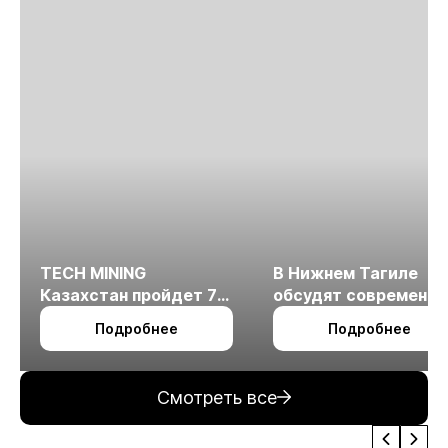
TECH MINING
В Нижнем Тагиле
Казахстан пройдет 7
обсудят современн
октября в Алматы
технологии
Подробнее
Подробнее
измельчения
минерального сырья
Смотреть все