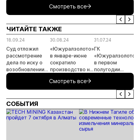
золота из
золоторудном
проверок
Смотреть все
металлургического
месторождении
недропользоват
шлака
Дегдекан
ЧИТАЙТЕ ТАКЖЕ
18.09.24
30.08.24
31.07.24
Суд отложил
«Южуралзолото»
ГК
рассмотрение
в январе-июне
«Южуралзолото»
дела по иску о
сократило
в первом
возобновлении
производство на
полугодии
работы карьеров
11%
получила 1 млрд.
Смотреть все
«Южуралзолота»
рублей чистой
прибыли
СОБЫТИЯ