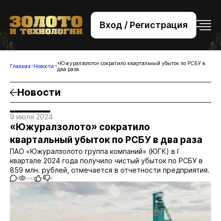
Вход / Регистрация
+7 (495) 221-76-32
bsv@zolteh.ru
«Южуралзолото» сократило квартальный убыток по РСБУ в
Главная
Новости
два раза
Новости
9 июля 2024
«Южуралзолото» сократило
квартальный убыток по РСБУ в два раза
ПАО «Южуралзолото группа компаний» (ЮГК) в I
квартале 2024 года получило чистый убыток по РСБУ в
859 млн. рублей, отмечается в отчетности предприятия.
0
1242
0
0