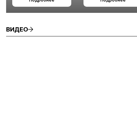
измельчения
минерального сырья
ВИДЕО