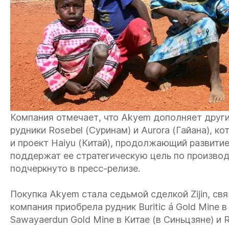
Компания отмечает, что Akyem дополняет други
рудники Rosebel (Суринам) и Aurora (Гайана), 
и проект Haiyu (Китай), продолжающий развитие.
поддержат ее стратегическую цель по производс
подчеркнуто в пресс-релизе.
Покупка Akyem стала седьмой сделкой Zijin, св
компания приобрела рудник Buritic á Gold Mine в
Sawayaerdun Gold Mine в Китае (в Синьцзяне) и 