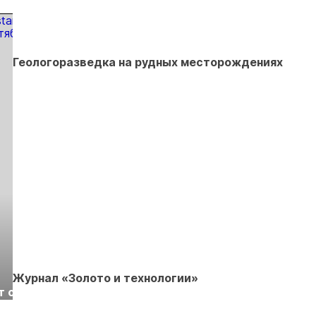
золота
Геологоразведка на рудных месторождениях
Выставка «Рудник
Российская
Журнал «Золото и технологии»
т с
2026» пройдет в
отраслевая
г.
Екатеринбурге
энергетическая
Подробнее
Подробнее