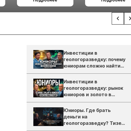
Ташкент
Инвестиции в
геологоразведку: почему
юниорам сложно найти
деньги
Инвестиции в
геологоразведку: рынок
юниоров и золото в
России
Юниоры. Где брать
деньги на
геологоразведку? Тизер
подкаста ЗиТ №1