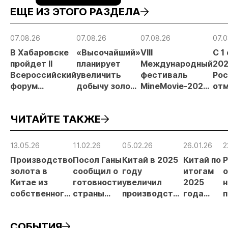
ЕЩЕ ИЗ ЭТОГО РАЗДЕЛА
07.08.26
07.08.26
07.08.26
07.0
В Хабаровске
«Высочайший»
VIII
С 1
пройдет II
планирует
Международный
202
Всероссийский
увеличить
фестиваль
Рос
форум
добычу золота
MineMovie-2026
отм
«Россыпное
до 10 тонн в
открыл прием
зая
золото
2026 году
заявок
при
ЧИТАЙТЕ ТАКЖЕ
России»
рос
от
рис
13.05.26
11.02.26
05.02.26
26.01.26
2
про
Производство
Посол Ганы
Китай в 2025
Китай по
Р
МС
золота в
сообщил о
году
итогам
о
Китае из
готовности
увеличил
2025
н
собственного
страны
производство
года
п
сырья в
увеличить
золота из
увеличил
первом
поставки
собственного
импорт
СОБЫТИЯ
квартале
золота в
сырья на
золота