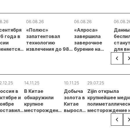
8.26
06.08.26
06.08.26
06.08.2
 сентября
«Полюс»
«Алроса»
Данны
6 года в
запатентовал
завершила
беспи
сии
технологию
заверочное
стану
еняется
извлечения до 98%
бурение на
для в
вительный
золота из
золоторудном
прове
нцип на
металлургического
месторождении
недро
сыпи:
шлака
Дегдекан
раслевые
ки и
2.12.25
14.11.25
10.11.25
29.07.25
гнозы для
оссия в
В Китае
Добыча
Zijin открыла
Б
ктябре и
обнаружили
золота в
крупнейшее медн
оябре
крупное
Китае
полиметалличес
оставила
месторождение
выросла
месторождение 
Китаю
золота
на 1,39%
северо-востоке
рекордные
в январе-
Китая
объемы
сентябре