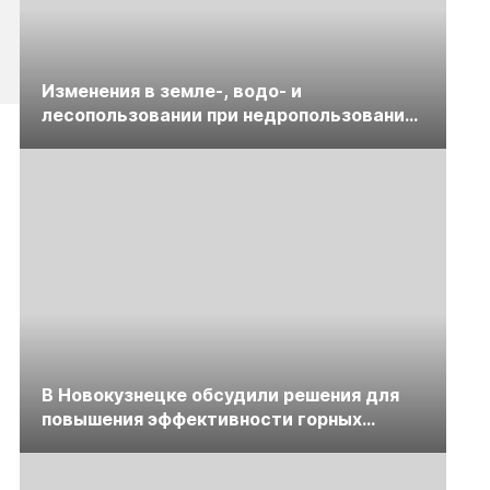
Изменения в земле-, водо- и
лесопользовании при недропользовании
обсудят на семинаре «ПравоТЭК»
В Новокузнецке обсудили решения для
повышения эффективности горных
предприятий