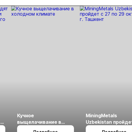
олота
текущего
года
Кучное
MiningMetals
ые
выщелачивание в
Uzbekistan пройде
холодном климате
27 по 29 октября в 
Подробнее
Подробнее