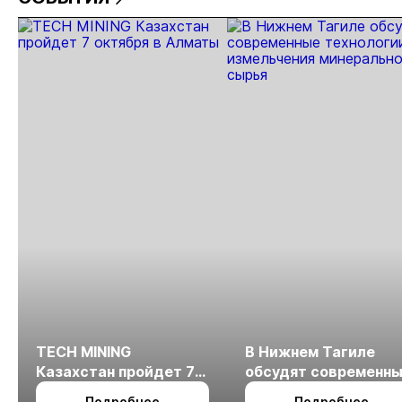
снизилось на
РФ
1,09%
из
з
7%
России
TECH MINING
В Нижнем Тагиле
Казахстан пройдет 7
обсудят современн
октября в Алматы
технологии
Подробнее
Подробнее