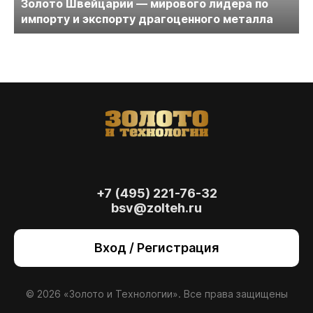
Золото Швейцарии — мирового лидера по
импорту и экспорту драгоценного металла
+7 (495) 221-76-32
bsv@zolteh.ru
На сайте осуществляется обработка файлов
cookie
, необходимых для работы сайта, а
Вход / Регистрация
также для анализа сайта и улучшения
предоставляемых сервисов с
использованием метрической программы
Яндекс.Метрика. Продолжая использовать
© 2026 «Золото и Технологии». Все права защищены
сайт, вы даете
согласие
на использование
данных технологий.