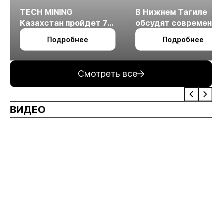
TECH MINING
В Нижнем Тагиле
Казахстан пройдет 7
обсудят современн
октября в Алматы
технологии
Подробнее
Подробнее
измельчения
минерального сырья
Смотреть все
ВИДЕО