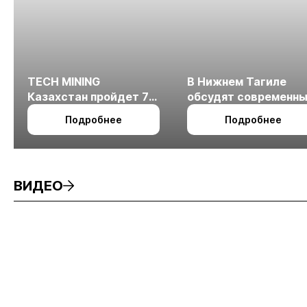
TECH MINING
В Нижнем Тагиле
Казахстан пройдет 7
обсудят современн
октября в Алматы
технологии
Подробнее
Подробнее
измельчения
минерального сырья
ВИДЕО