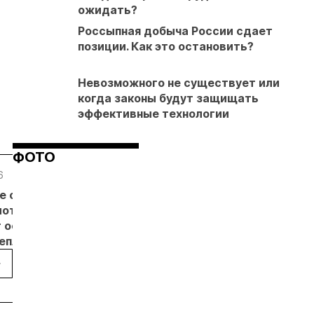
ожидать?
Россыпная добыча России сдает
позиции. Как это остановить?
Невозможного не существует или
когда законы будут защищать
эффективные технологии
ФОТО
6
05.08.26
05.08.26
05.08.26
е с
Добыча
Кассация
Эксперты
лотников
золота на
оставила в
предложили
т основанием
Камчатке
силе
изменить
неплановых
снизилась
приговор
подходы к
рок
на 20,3% в
по делу о
регулированию
пользователей
первом
незаконной
россыпной
полугодии
добыче 43
золотодобычи
кг золота и
на фоне