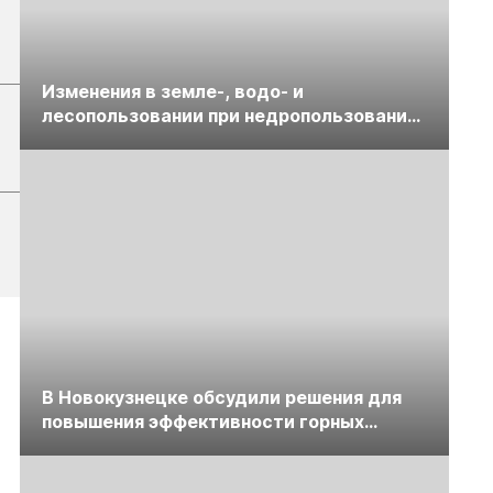
Изменения в земле-, водо- и
лесопользовании при недропользовании
обсудят на семинаре «ПравоТЭК»
В Новокузнецке обсудили решения для
повышения эффективности горных
предприятий