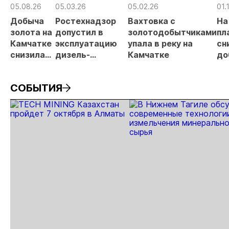
рис
05.08.26
05.03.26
05.02.26
01.
про
Добыча
Ростехнадзор
Вахтовка с
На
МС
золота на
допустил в
золотодобытчиками
пл
Камчатке
эксплуатацию
упала в реку на
сн
снизилась
дизель-
Камчатке
до
на 20,3% в
генераторную
др
первом
электростанцию
ме
СОБЫТИЯ
полугодии
АО «СиГМА»