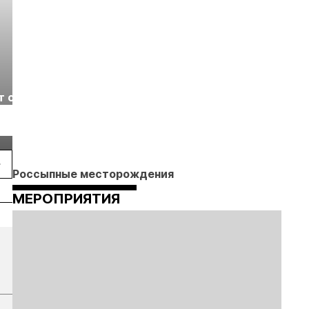
Выставка «Рудник
Российская
т с
2026» пройдет в
отраслевая
г.
Екатеринбурге
энергетическая
Подробнее
Подробнее
конференция Р
2026
Россыпные месторождения
МЕРОПРИЯТИЯ