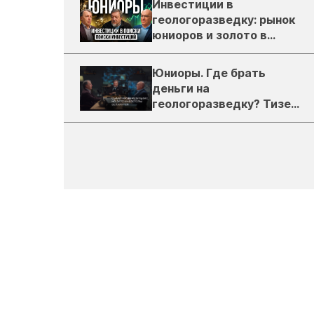
Инвестиции в
геологоразведку: рынок
юниоров и золото в
России
Юниоры. Где брать
деньги на
геологоразведку? Тизер
подкаста ЗиТ №1