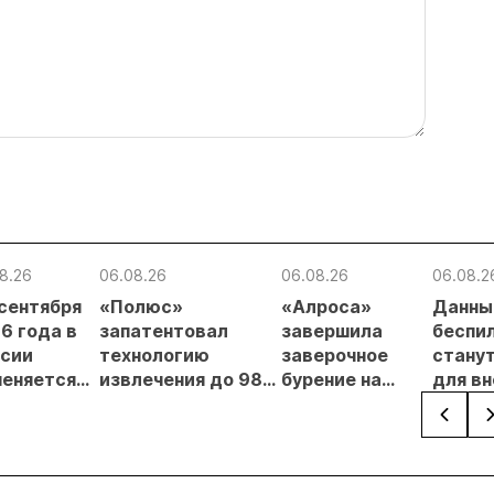
8.26
06.08.26
06.08.26
06.08.2
 сентября
«Полюс»
«Алроса»
Данны
6 года в
запатентовал
завершила
беспи
сии
технологию
заверочное
стану
еняется
извлечения до 98%
бурение на
для в
вительный
золота из
золоторудном
прове
нцип на
металлургического
месторождении
недро
сыпи:
шлака
Дегдекан
раслевые