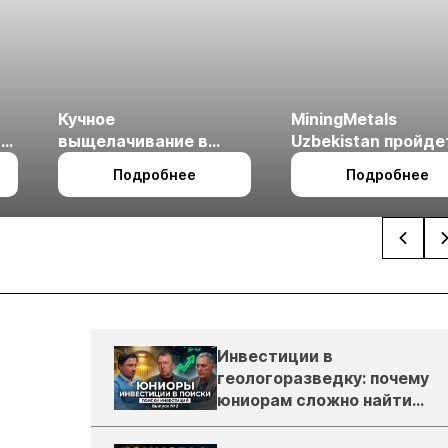
Кучное
MiningMetals
ые
выщелачивание в
Uzbekistan пройде
холодном климате
27 по 29 октября в 
Подробнее
Подробнее
Ташкент
Инвестиции в
геологоразведку: почему
юниорам сложно найти
деньги