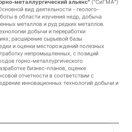
орно-металлургический альянс"
("СиГМА")
 Основной вид деятельности - геолого-
аботы в области изучения недр, добыча
ценных металлов и руд редких металлов.
ехнологии добычи и переработки
иях; расширение сырьевой базы
едки и оценки месторождений полезных
 отработку непромышленных, с позиций
ходов горно-металлургического
азработке бизнес-планов, оценке
совой отчетности в соответствии с
едрение инновационных технологий добычи и