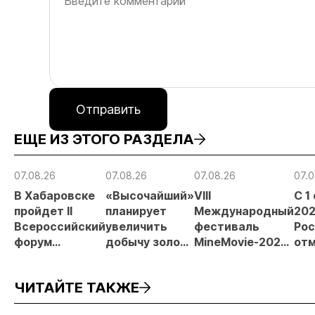
Отправить
ЕЩЕ ИЗ ЭТОГО РАЗДЕЛА
07.08.26
07.08.26
07.08.26
07.0
В Хабаровске
«Высочайший»
VIII
С 1
пройдет II
планирует
Международный
202
Всероссийский
увеличить
фестиваль
Рос
форум
добычу золота
MineMovie-2026
отм
«Россыпное
до 10 тонн в
открыл прием
зая
золото
2026 году
заявок
при
ЧИТАЙТЕ ТАКЖЕ
России»
рос
от