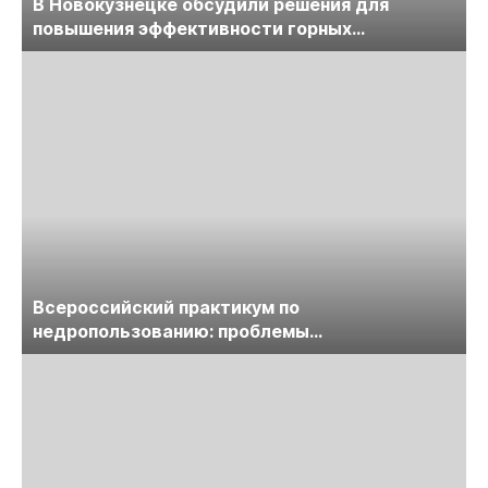
В Новокузнецке обсудили решения для
повышения эффективности горных
предприятий
Всероссийский практикум по
недропользованию: проблемы
лицензирования, цифровизации, экспертизы
пройдет в начале июля