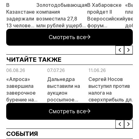
В
Золотодобывающая
В Хабаровске
«Выс
Казахстане
компания
пройдет II
план
задержали
возместила 27,8
Всероссийский
увели
13 человек
млн рублей ущерба
форум
добы
за
за загрязнение рек
«Россыпное
золот
Смотреть все
незаконную
в Красноярском
золото
тонн 
добычу
крае
России»
году
золота
ЧИТАЙТЕ ТАКЖЕ
06.08.26
07.07.26
11.06.26
1
«Алроса»
Дальнедра
Сергей Носов
завершила
выставили на
выступил против
заверочное
аукцион
налога на
бурение на
россыпное
сверхприбыль для
а
золоторудном
месторождение
золотодобытчиков
Смотреть все
месторождении
«ручей Сударь»
Дегдекан
на Колыме с
запасами 143 кг
СОБЫТИЯ
золота