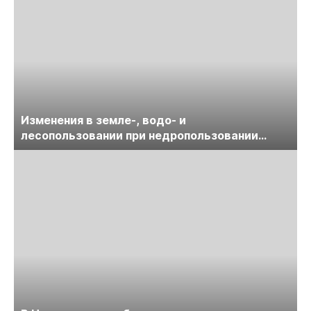
Изменения в земле-, водо- и
лесопользовании при недропользовании
обсудят на семинаре «ПравоТЭК»