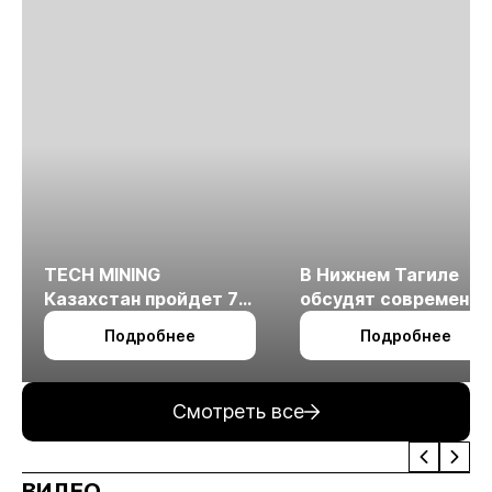
TECH MINING
В Нижнем Тагиле
Казахстан пройдет 7
обсудят современн
октября в Алматы
технологии
Подробнее
Подробнее
измельчения
минерального сырья
Смотреть все
ВИДЕО