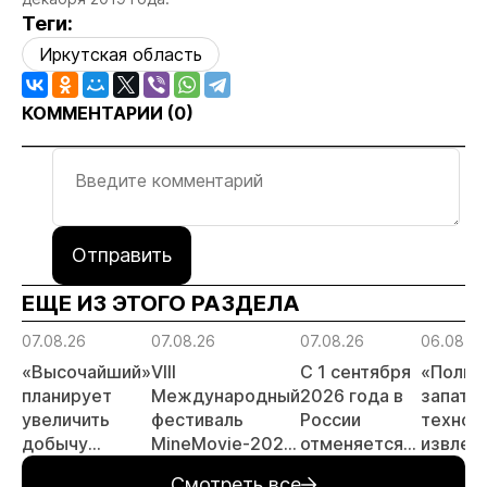
Теги:
Иркутская область
КОММЕНТАРИИ (
0
)
Отправить
ЕЩЕ ИЗ ЭТОГО РАЗДЕЛА
07.08.26
07.08.26
07.08.26
06.08.26
«Высочайший»
VIII
С 1 сентября
«Полюс
планирует
Международный
2026 года в
запате
увеличить
фестиваль
России
технол
добычу
MineMovie-2026
отменяется
извлеч
золота до 10
открыл прием
заявительный
золота 
Смотреть все