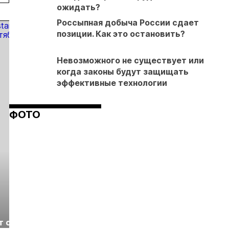
ожидать?
а»
месторождении
тонн
к концу 2026
Россыпная добыча России сдает
года
позиции. Как это остановить?
Невозможного не существует или
когда законы будут защищать
эффективные технологии
ФОТО
Выставка «Рудник
Российская
т с
2026» пройдет в
отраслевая