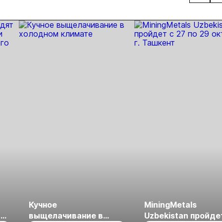
ит на
месторождении
отраслевой
Лог
тные
Сухой лог
конференции в
атели
Красноярске
аботки
Кучное
MiningMetals
ые
выщелачивание в
Uzbekistan пройде