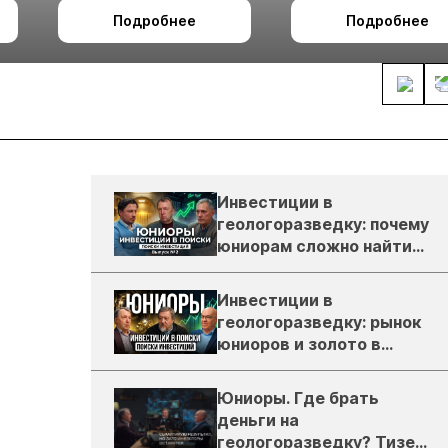
холодном климате
27 по 29 октября в 
Подробнее
Подробнее
Ташкент
Инвестиции в
геологоразведку: почему
юниорам сложно найти
деньги
Инвестиции в
геологоразведку: рынок
юниоров и золото в
России
Юниоры. Где брать
деньги на
геологоразведку? Тизер