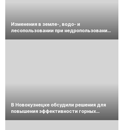
Изменения в земле-, водо- и
лесопользовании при недропользовании
обсудят на семинаре «ПравоТЭК»
В Новокузнецке обсудили решения для
повышения эффективности горных
предприятий