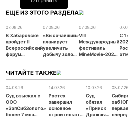
Отправить
ЕЩЕ ИЗ ЭТОГО РАЗДЕЛА
07.08.26
07.08.26
07.08.26
07.0
В Хабаровске
«Высочайший»
VIII
С 1
пройдет II
планирует
Международный
202
Всероссийский
увеличить
фестиваль
Рос
форум
добычу золота
MineMovie-2026
отм
«Россыпное
до 10 тонн в
открыл прием
зая
золото
2026 году
заявок
при
ЧИТАЙТЕ ТАКЖЕ
России»
рос
от
рис
04.08.26
14.07.26
10.07.26
08.07.2
про
Суд взыскал с
Ростех
Суд
Сибир
МС
ООО
завершил
обязал
хаб ЮГ
«ЗапСибЗолото»
основное
«Прииск
перва
более 7 млн
строительство
Дражный»
очере
рублей за
Черногорского
выпустить
ЗИФ
нарушение
ГОКа в Арктике
1,5 тонны
«Высо