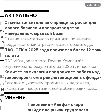
АКТУАЛЬНО
Отмена заявительного принципа: риски для
6
05.08.26
05.08.26
05.08.26
малого бизнеса и воспроизводства
е с
Добыча
Кассация
Эксперты
минерально-сырьевой базы
лотников
золота на
оставила в
предложили
Отмена заявительного принципа, по мнению
т основанием
Камчатке
силе
изменить
представителей отрасли, может создать д...
неплановых
снизилась
приговор
подходы к
ПАО ЮГК в 2025 году произвело более 12 тонн
рок
на 20,3% в
по делу о
регулированию
золота
пользователей
первом
незаконной
россыпной
ПАО «Южуралзолото Группа Компаний»
полугодии
добыче 43
золотодобычи
опубликовало результаты за 2025 г. и прогноз ...
кг золота и
на фоне
Комитет по экологии продолжает работу над
серебра на
реформы
6.26
05.06.26
05.06.26
04.06.26
04.
законопроектом о рекультивационных фондах
Урале
лицензирования
Сегодня с участием профильных ведомств,
олюс»
«Русская
«Полюс»
«Полюс»
«П
экспертов, представителей добывающих ком...
ел в
платина»
увеличит
консервативно
ра
ивную
планирует
переработку
оценивает
па
МНЕНИЯ
у по
начать добычу
руды в
ситуацию на
в 
Поколение «Альфа» скоро
воению
на
Якутии до 5
рынке золота
ох
выйдет на рынок труда: чего
хого
Черногорском
миллионов
пр