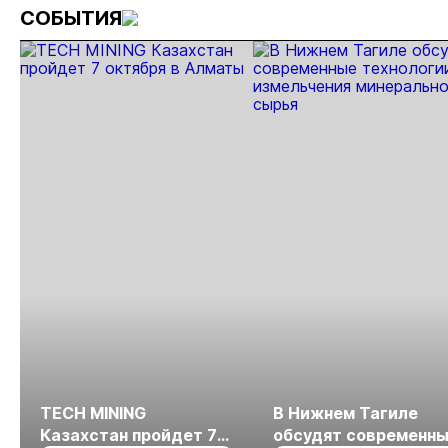
СОБЫТИЯ
природоохранных
мальков в
выход
требований при
реку
проек
добыче золота
Нойба
показ
перер
TECH MINING
В Нижнем Тагиле
Казахстан пройдет 7
обсудят современн