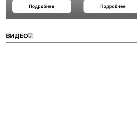
октября в Алматы
технологии
Подробнее
Подробнее
измельчения
минерального сырья
ВИДЕО