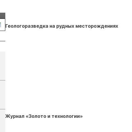
г.
Екатеринбурге
энергетическая
Подробнее
Подробнее
конференция Р
2026
Геологоразведка на рудных месторождениях
Журнал «Золото и технологии»