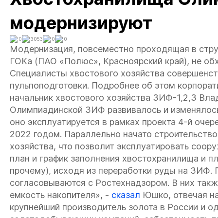
модернизируют
0
3053
0
0
Модернизация, повсеместно проходящая в стр
ГОКа (ПАО «Полюс», Красноярский край), не обх
Специалисты хвостового хозяйства совершенст
пульпоподготовки. Подробнее об этом корпорат
начальник хвостового хозяйства ЗИФ-1,2,3 Вла
Олимпиадинской ЗИФ развивалось и изменялось
оно эксплуатируется в рамках проекта 4-й очер
2022 годом. Параллельно начато строительство
хозяйства, что позволит эксплуатировать соор
план и график заполнения хвостохранилища и пл
прочему), исходя из переработки руды на ЗИФ.
согласовываются с Ростехнадзором. В них такж
емкость накопителя», -
сказал
Юшко, отвечая н
крупнейший производитель золота в России и о