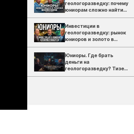
геологоразведку: почему
юниорам сложно найти
деньги
Инвестиции в
геологоразведку: рынок
юниоров и золото в
России
Юниоры. Где брать
деньги на
геологоразведку? Тизер
подкаста ЗиТ №1