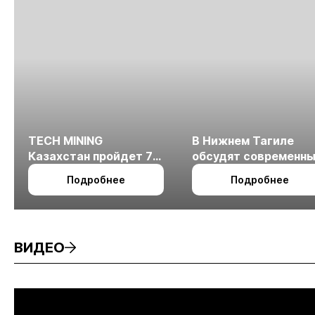
TECH MINING
В Нижнем Тагиле
Казахстан пройдет 7
обсудят современн
октября в Алматы
технологии
Подробнее
Подробнее
измельчения
минерального сырья
ВИДЕО