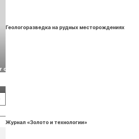
Геологоразведка на рудных месторождениях
Выставка «Рудник
Российская
т с
2026» пройдет в
отраслевая
г.
Екатеринбурге
энергетическая
Подробнее
Подробнее
конференция Р
2026
Журнал «Золото и технологии»