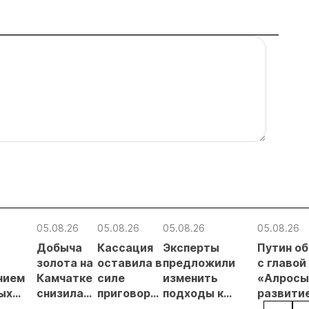
05.08.26
05.08.26
05.08.26
05.08.26
Добыча
Кассация
Эксперты
Путин о
в
золота на
оставила в
предложили
с главой
нием
Камчатке
силе
изменить
«Алросы
ых
снизилась
приговор
подходы к
развити
на 20,3% в
по делу о
регулированию
золотод