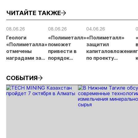
металлургического
месторождении
недропользов
ЧИТАЙТЕ ТАКЖЕ
шлака
Дегдекан
08.06.26
08.06.26
04.06.26
0
Геологи
«Полиметалл»
«Полиметалл»
«Полиметалла»
поможет
защитил
отмечены
привести в
капиталовложения
наградами за
порядок
по проекту
открытие
автодорогу в
«Новопетровское»
месторождения
Певеке
СОБЫТИЯ
«Андрей»