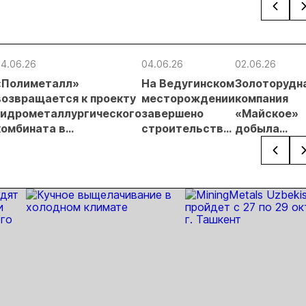
ателей
первом
незаконной
россыпной
и
полугодии
добыче 43
золотодобычи
энергет
кг золота и
на фоне
проектов
серебра на
реформы
Якутии
4.06.26
04.06.26
02.06.26
Урале
лицензирования
«Полиметалл»
На Ведугинском
Золоторудн
возвращается к проекту
месторождении
компания
гидрометаллургического
завершено
«Майское»
комбината в
строительство
добыла
Хабаровском крае
выделенной
десять
сети LTE/5G
миллионов
тонн руды