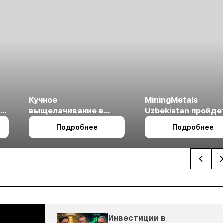
Кучное
MiningMetals
ые
выщелачивание в
Uzbekistan пройде
холодном климате
27 по 29 октября в 
Подробнее
Подробнее
Ташкент
Инвестиции в