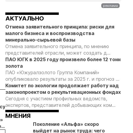
АКТУАЛЬНО
Отмена заявительного принципа: риски для
малого бизнеса и воспроизводства
минерально-сырьевой базы
Отмена заявительного принципа, по мнению
представителей отрасли, может создать д...
ПАО ЮГК в 2025 году произвело более 12 тонн
золота
ПАО «Южуралзолото Группа Компаний»
опубликовало результаты за 2025 г. и прогноз ...
Комитет по экологии продолжает работу над
законопроектом о рекультивационных фондах
Сегодня с участием профильных ведомств,
04.08.26
04.08.26
04.08.26
экспертов, представителей добывающих ком...
бсудил
Продажи
Суд взыскал с
Отмена
золотых
ООО
заявительн
МНЕНИЯ
»
слитков через
«ЗапСибЗолото»
принципа: к
Поколение «Альфа» скоро
е
Россельхозбанк
более 7 млн
риски видят
выйдет на рынок труда: чего
обычи
выросли на 31%
рублей за
золотодобы