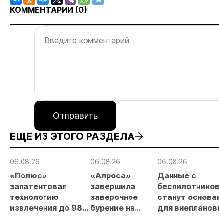
КОММЕНТАРИИ (
0
)
Отправить
ЕЩЕ ИЗ ЭТОГО РАЗДЕЛА
06.08.26
06.08.26
06.08.26
«Полюс»
«Алроса»
Данные с
запатентовал
завершила
беспилотнико
технологию
заверочное
станут основа
извлечения до 98%
бурение на
для внепланов
золота из
золоторудном
проверок