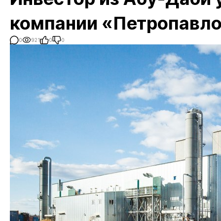
компании «Петропавл
0
921
0
0