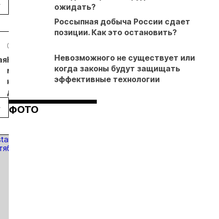
ожидать?
в первом
нарушение
ических
полугодии
природоохранных
Россыпная добыча России сдает
 в
требований при
позиции. Как это остановить?
добыче золота
01.06.26
01.06.26
29.05.26
Невозможного не существует или
ая
На Галкинском
На ГОКе Ведуги
На фабрике
когда законы будут защищать
месторождении
начались
«Краснотурьинск
эффективные технологии
на Урале начали
пусконаладочные
Полиметалл»
добывать руду
работы
изготовили 10
тонн золота
ФОТО