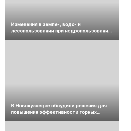
Изменения в земле-, водо- и
лесопользовании при недропользовании
обсудят на семинаре «ПравоТЭК»
В Новокузнецке обсудили решения для
повышения эффективности горных
предприятий