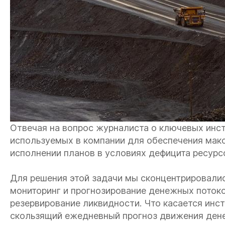
Отвечая на вопрос журналиста о ключевых инс
используемых в компании для обеспечения мак
исполнении планов в условиях дефицита ресурсо
Для решения этой задачи мы сконцентрировалис
мониторинг и прогнозирование денежных потоко
резервирование ликвидности. Что касается инст
скользящий ежедневный прогноз движения дене