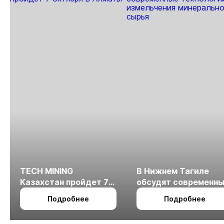
TECH MINING
В Нижнем Тагиле
Казахстан пройдет 7
обсудят современн
октября в Алматы
технологии
Подробнее
Подробнее
измельчения
минерального сырья