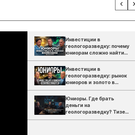
Инвестиции в
геологоразведку: почему
юниорам сложно найти
деньги
Инвестиции в
геологоразведку: рынок
юниоров и золото в
России
Юниоры. Где брать
деньги на
геологоразведку? Тизер
подкаста ЗиТ №1