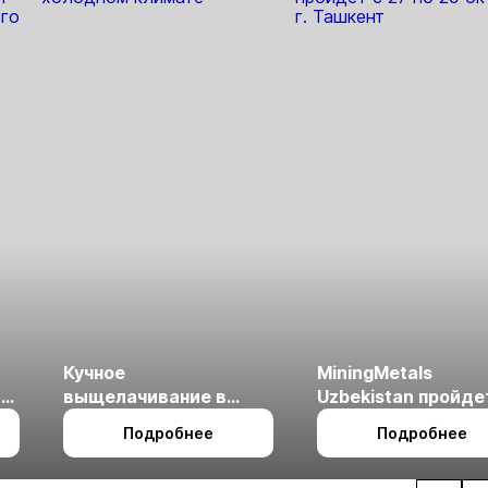
Кучное
MiningMetals
ые
выщелачивание в
Uzbekistan пройде
холодном климате
27 по 29 октября в 
Подробнее
Подробнее
Ташкент