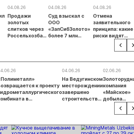
04.08.26
04.08.26
04.08.26
ил
Продажи
Суд взыскал с
Отмена
золотых
ООО
заявительного
слитков через
«ЗапСибЗолото»
принципа: какие
Россельхозбанк
более 7 млн
риски видят
чи
выросли на 31%
рублей за
золотодобытчи
в первом
нарушение
ких
полугодии
природоохранных
требований при
добыче золота
4.06.26
04.06.26
02.06.26
«Полиметалл»
На Ведугинском
Золоторудн
возвращается к проекту
месторождении
компания
гидрометаллургического
завершено
«Майское»
комбината в
строительство
добыла
Хабаровском крае
выделенной
десять
сети LTE/5G
миллионов
тонн руды