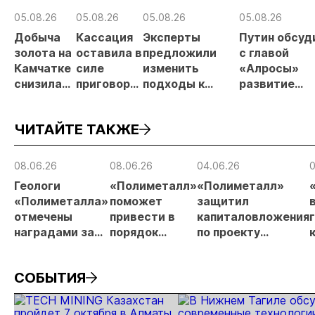
05.08.26
05.08.26
05.08.26
05.08.26
Добыча
Кассация
Эксперты
Путин обсуд
золота на
оставила в
предложили
с главой
Камчатке
силе
изменить
«Алросы»
снизилась
приговор
подходы к
развитие
на 20,3% в
по делу о
регулированию
золотодобы
первом
незаконной
россыпной
и
ЧИТАЙТЕ ТАКЖЕ
полугодии
добыче 43
золотодобычи
энергетичес
кг золота и
на фоне
проектов в
серебра на
реформы
Якутии
08.06.26
08.06.26
04.06.26
0
Урале
лицензирования
Геологи
«Полиметалл»
«Полиметалл»
«Полиметалла»
поможет
защитил
отмечены
привести в
капиталовложения
наградами за
порядок
по проекту
открытие
автодорогу в
«Новопетровское»
месторождения
Певеке
СОБЫТИЯ
«Андрей»