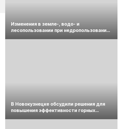
Изменения в земле-, водо- и
лесопользовании при недропользовании
обсудят на семинаре «ПравоТЭК»
В Новокузнецке обсудили решения для
повышения эффективности горных
предприятий