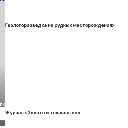
Геологоразведка на рудных месторождениях
Выставка «Рудник
Российская
т с
2026» пройдет в
отраслевая
г.
Екатеринбурге
энергетическая
Журнал «Золото и технологии»
Подробнее
Подробнее
конференция Р
2026