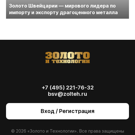
Золото Швейцарии — мирового лидера по
импорту и экспорту драгоценного металла
+7 (495) 221-76-32
bsv@zolteh.ru
На сайте осуществляется обработка файлов
cookie
, необходимых для работы сайта, а
Вход / Регистрация
также для анализа сайта и улучшения
предоставляемых сервисов с
использованием метрической программы
Яндекс.Метрика. Продолжая использовать
© 2026 «Золото и Технологии». Все права защищены
сайт, вы даете
согласие
на использование