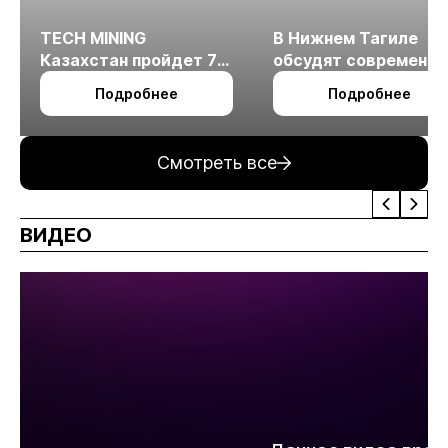
TECH MINING
В Нижнем Тагиле
Казахстан пройдет 7
обсудят современн
октября в Алматы
технологии
Подробнее
Подробнее
измельчения
минерального сырья
Смотреть все
ВИДЕО