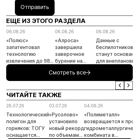
Отправить
ЕЩЕ ИЗ ЭТОГО РАЗДЕЛА
06.08.26
06.08.26
06.08.26
«Полюс»
«Алроса»
Данные с
запатентовал
завершила
беспилотников
технологию
заверочное
станут основани
извлечения до 98%
бурение на
для внеплановых
золота из
золоторудном
проверок
Смотреть все
металлургического
месторождении
недропользоват
шлака
Дегдекан
ЧИТАЙТЕ ТАКЖЕ
28.07.26
03.07.26
04.06.26
Технологический
«Русолово»
«Полиметалл»
полигон для
установило
возвращается к прое
горняков: ТОГУ
новый рекорд
гидрометаллургическ
оснащается
по объемам
комбината в