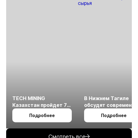
TECH MINING
В Нижнем Тагиле
Казахстан пройдет 7
обсудят современн
октября в Алматы
технологии
Подробнее
Подробнее
измельчения
минерального сырья
Смотреть все