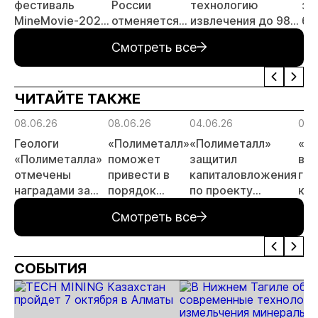
фестиваль
России
технологию
за
MineMovie-2026
отменяется
извлечения до 98%
бу
открыл прием
заявительный
золота из
зо
Смотреть все
заявок
принцип на
металлургического
ме
россыпи:
шлака
Де
отраслевые
ЧИТАЙТЕ ТАКЖЕ
риски и
прогнозы для
08.06.26
08.06.26
04.06.26
04.
МСБ
Геологи
«Полиметалл»
«Полиметалл»
«П
«Полиметалла»
поможет
защитил
воз
отмечены
привести в
капиталовложения
гид
наградами за
порядок
по проекту
ком
открытие
автодорогу в
«Новопетровское»
Ха
Смотреть все
месторождения
Певеке
«Андрей»
СОБЫТИЯ