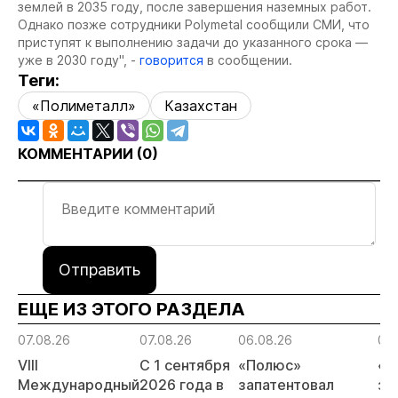
землей в 2035 году, после завершения наземных работ.
Однако позже сотрудники Polymetal сообщили СМИ, что
приступят к выполнению задачи до указанного срока —
уже в 2030 году", -
говорится
в сообщении.
Теги:
«Полиметалл»
Казахстан
КОММЕНТАРИИ (
0
)
Отправить
ЕЩЕ ИЗ ЭТОГО РАЗДЕЛА
07.08.26
07.08.26
06.08.26
06.
VIII
С 1 сентября
«Полюс»
«А
Международный
2026 года в
запатентовал
за