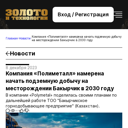
Вход / Регистрация
+7 (495) 221-76-32
bsv@zolteh.ru
Компания «Полиметалл» намерена начать подземную добычу
Главная
Новости
на месторождении Бакырчик в 2030 году
Новости
8 декабря 2023
Компания «Полиметалл» намерена
начать подземную добычу на
месторождении Бакырчик в 2030 году
В компании «Polymetal» поделилась своими планами по
дальнейшей работе ТОО "Бакырчикское
горнодобывающее предприятие" (Казахстан).
0
1477
0
0