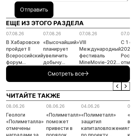
Отправить
ЕЩЕ ИЗ ЭТОГО РАЗДЕЛА
07.08.26
07.08.26
07.08.26
07.08.
В Хабаровске
«Высочайший»
VIII
С 1 с
пройдет II
планирует
Международный
2026 
Всероссийский
увеличить
фестиваль
Росси
форум
добычу
MineMovie-2026
отмен
«Россыпное
золота до 10
открыл прием
заяви
Смотреть все
золото
тонн в 2026
заявок
принц
России»
году
россы
отрас
ЧИТАЙТЕ ТАКЖЕ
риски
прогн
08.06.26
08.06.26
04.06.26
04.
МСБ
Геологи
«Полиметалл»
«Полиметалл»
«П
«Полиметалла»
поможет
защитил
воз
отмечены
привести в
капиталовложения
гид
наградами за
порядок
по проекту
ком