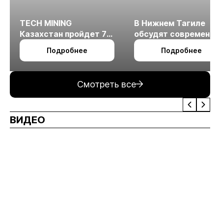
TECH MINING
В Нижнем Тагиле
Казахстан пройдет 7
обсудят современн
октября в Алматы
технологии
Подробнее
Подробнее
измельчения
минерального сырья
Смотреть все
ВИДЕО