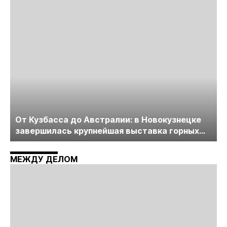
лицензирования, цифровизации, экспертизы
пройдет в начале июля
От Кузбасса до Австралии: в Новокузнецке
завершилась крупнейшая выставка горных
технологий «Недра России. Уголь России и
Майнинг»
МЕЖДУ ДЕЛОМ