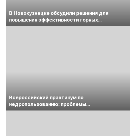
В Новокузнецке обсудили решения для
повышения эффективности горных
предприятий
Всероссийский практикум по
недропользованию: проблемы
лицензирования, цифровизации, экспертизы
пройдет в начале июля