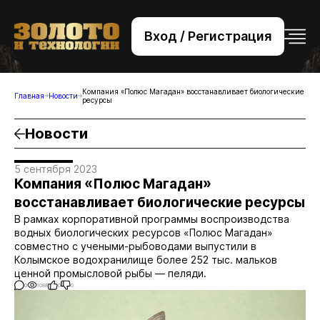
Вход / Регистрация
+7 (495) 221-76-32
bsv@zolteh.ru
Компания «Полюс Магадан» восстанавливает биологические
Главная
Новости
ресурсы
Новости
5 сентября 2023
Компания «Полюс Магадан»
восстанавливает биологические ресурсы
В рамках корпоративной программы воспроизводства
водных биологических ресурсов «Полюс Магадан»
совместно с учеными-рыбоводами выпустили в
Колымское водохранилище более 252 тыс. мальков
ценной промысловой рыбы — пеляди.
0
1088
0
0