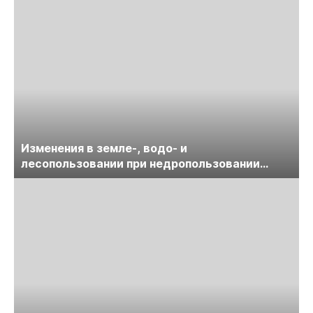
Изменения в земле-, водо- и
лесопользовании при недропользовании
обсудят на семинаре «ПравоТЭК»