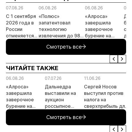
07.08.26
06.08.26
06.08.26
06.
С 1 сентября
«Полюс»
«Алроса»
Да
2026 года в
запатентовал
завершила
бес
России
технологию
заверочное
ста
отменяется
извлечения до 98%
бурение на
для
заявительный
золота из
золоторудном
пр
Смотреть все
принцип на
металлургического
месторождении
не
россыпи:
шлака
Дегдекан
отраслевые
ЧИТАЙТЕ ТАКЖЕ
риски и
прогнозы для
06.08.26
07.07.26
11.06.26
1
МСБ
«Алроса»
Дальнедра
Сергей Носов
завершила
выставили на
выступил против
заверочное
аукцион
налога на
бурение на
россыпное
сверхприбыль для
а
золоторудном
месторождение
золотодобытчиков
Смотреть все
месторождении
«ручей Сударь»
Дегдекан
на Колыме с
запасами 143 кг