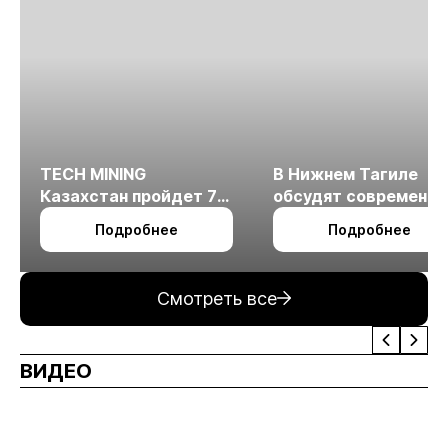
TECH MINING
В Нижнем Тагиле
Казахстан пройдет 7
обсудят современн
октября в Алматы
технологии
Подробнее
Подробнее
измельчения
минерального сырья
Смотреть все
ВИДЕО