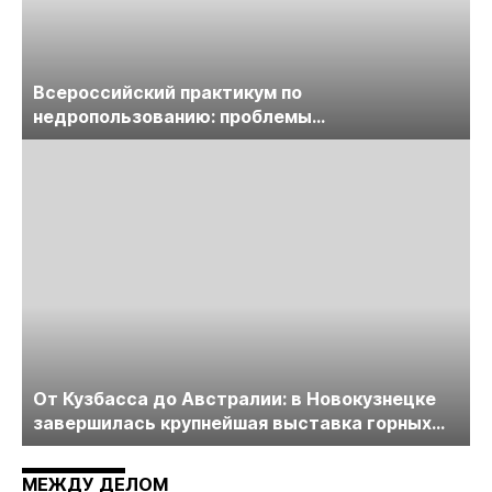
Всероссийский практикум по
недропользованию: проблемы
лицензирования, цифровизации, экспертизы
пройдет в начале июля
От Кузбасса до Австралии: в Новокузнецке
завершилась крупнейшая выставка горных
технологий «Недра России. Уголь России и
Майнинг»
МЕЖДУ ДЕЛОМ