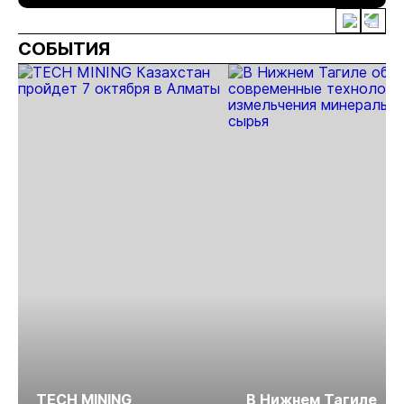
Дегдекан
на Колыме с
запасами 143 кг
СОБЫТИЯ
золота
TECH MINING
В Нижнем Тагиле