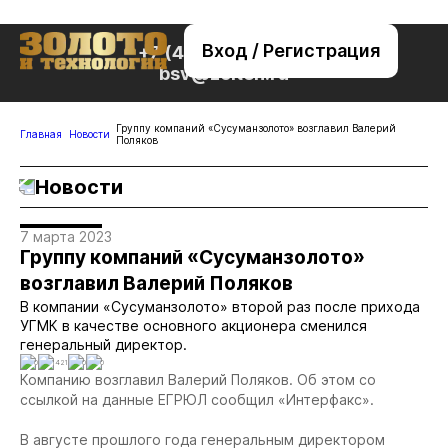
Вход / Регистрация
+7 (495) 221-76-32
bsv@zolteh.ru
Группу компаний «Сусуманзолото» возглавил Валерий
Главная
Новости
Поляков
Новости
7 марта 2023
Группу компаний «Сусуманзолото»
возглавил Валерий Поляков
В компании «Сусуманзолото» второй раз после прихода
УГМК в качестве основного акционера сменился
генеральный директор.
0
1421
0
0
Компанию возглавил Валерий Поляков. Об этом со
ссылкой на данные ЕГРЮЛ сообщил «Интерфакс».
В августе прошлого года генеральным директором