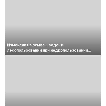
Изменения в земле-, водо- и
лесопользовании при недропользовании
обсудят на семинаре «ПравоТЭК»