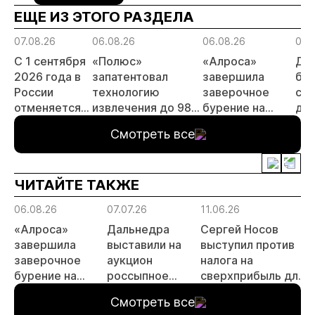
ЕЩЕ ИЗ ЭТОГО РАЗДЕЛА
07.08.26
06.08.26
06.08.26
06.
С 1 сентября
«Полюс»
«Алроса»
Да
2026 года в
запатентовал
завершила
бес
России
технологию
заверочное
ста
отменяется
извлечения до 98%
бурение на
для
заявительный
золота из
золоторудном
пр
Смотреть все
принцип на
металлургического
месторождении
не
россыпи:
шлака
Дегдекан
отраслевые
ЧИТАЙТЕ ТАКЖЕ
риски и
прогнозы для
06.08.26
07.07.26
11.06.26
1
МСБ
«Алроса»
Дальнедра
Сергей Носов
завершила
выставили на
выступил против
заверочное
аукцион
налога на
бурение на
россыпное
сверхприбыль для
а
золоторудном
месторождение
золотодобытчиков
Смотреть все
месторождении
«ручей Сударь»