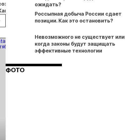
создана на
трагедии на
месяцев
готовить
ожидать?
Камчатке
Камчатке
сократила
обогатителей
Россыпная добыча России сдает
добычу
позиции. Как это остановить?
золота на
8,8%
Невозможного не существует или
когда законы будут защищать
эффективные технологии
ФОТО