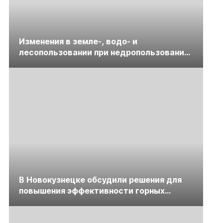
Изменения в земле-, водо- и
лесопользовании при недропользовании
обсудят на семинаре «ПравоТЭК»
В Новокузнецке обсудили решения для
повышения эффективности горных
предприятий