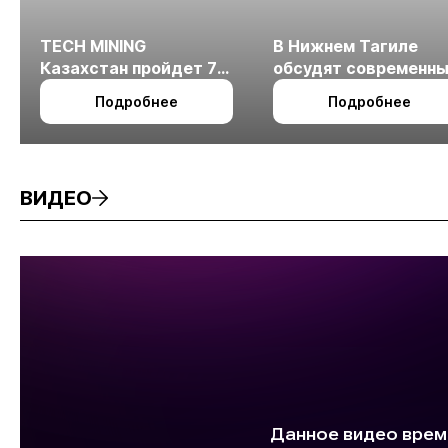
TECH MINING
В Нижнем Тагиле
Казахстан пройдет 7
обсудят современн
октября в Алматы
технологии
Подробнее
Подробнее
измельчения
минерального сырья
ВИДЕО