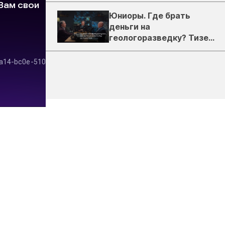
Юниоры. Где брать
деньги на
геологоразведку? Тизер
подкаста ЗиТ №1