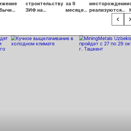
ижение
строительству
за 9
месторождении
бычи
ЗИФ на
месяцев
реализуются
агоценных
месторождении
добыли
два крупных
таллов
Кумроч
7931 кг
проекта
золота