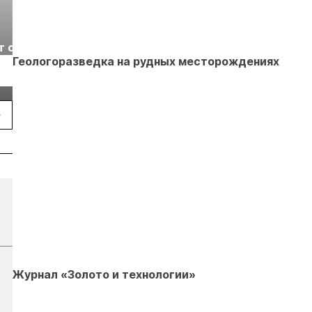
Выставка «Рудник
Российская
т с
2026» пройдет в
отраслевая
Геологоразведка на рудных месторождениях
г.
Екатеринбурге
энергетическая
Подробнее
Подробнее
конференция Р
2026
Журнал «Золото и технологии»