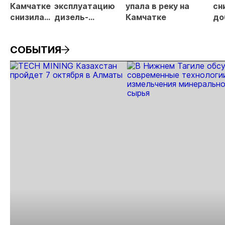
Камчатке
эксплуатацию
упала в реку на
сн
снизилась
дизель-
Камчатке
до
на 20,3% в
генераторную
др
первом
электростанцию
ме
СОБЫТИЯ
полугодии
АО «СиГМА»