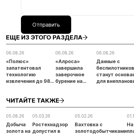
Отправить
ЕЩЕ ИЗ ЭТОГО РАЗДЕЛА
06.08.26
06.08.26
06.08.26
«Полюс»
«Алроса»
Данные с
запатентовал
завершила
беспилотнико
технологию
заверочное
станут основа
извлечения до 98%
бурение на
для внепланов
золота из
золоторудном
проверок
металлургического
месторождении
недропользов
ЧИТАЙТЕ ТАКЖЕ
шлака
Дегдекан
05.08.26
05.03.26
05.02.26
01.
Добыча
Ростехнадзор
Вахтовка с
На
золота на
допустил в
золотодобытчиками
пл