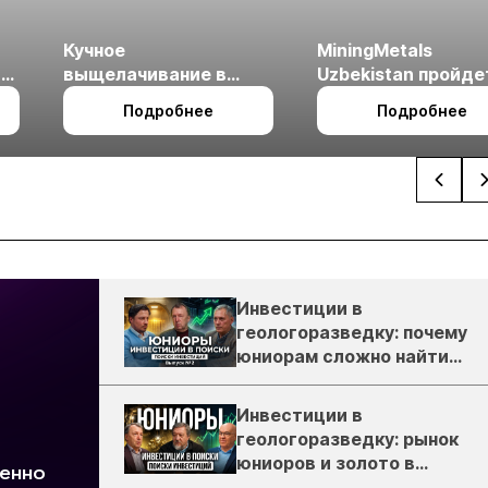
Кучное
MiningMetals
ые
выщелачивание в
Uzbekistan пройде
холодном климате
27 по 29 октября в 
Подробнее
Подробнее
Ташкент
Инвестиции в
геологоразведку: почему
юниорам сложно найти
деньги
Инвестиции в
геологоразведку: рынок
юниоров и золото в
России