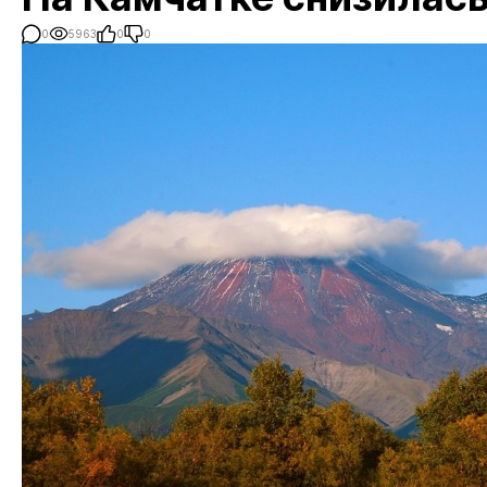
0
5963
0
0