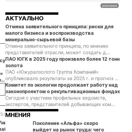
АКТУАЛЬНО
Отмена заявительного принципа: риски для
малого бизнеса и воспроизводства
минерально-сырьевой базы
Отмена заявительного принципа, по мнению
представителей отрасли, может создать д...
04.08.26
04.08.26
04.08.26
ПАО ЮГК в 2025 году произвело более 12 тонн
бсудил
Продажи
Суд взыскал с
Отмена
золота
золотых
ООО
заявительн
ПАО «Южуралзолото Группа Компаний»
»
слитков через
«ЗапСибЗолото»
принципа: к
опубликовало результаты за 2025 г. и прогноз ...
е
Россельхозбанк
более 7 млн
риски видят
Комитет по экологии продолжает работу над
обычи
выросли на 31%
рублей за
золотодобы
законопроектом о рекультивационных фондах
в первом
нарушение
Сегодня с участием профильных ведомств,
ических
полугодии
природоохранных
экспертов, представителей добывающих ком...
 в
требований при
добыче золота
МНЕНИЯ
15.09.25
24.07.25
22.07.25
16.07.25
Уникальная
Завершено
Камчатка
На Камчатке
Поколение «Альфа» скоро
лаборатория
расследование
за 6
будут
выйдет на рынок труда: чего