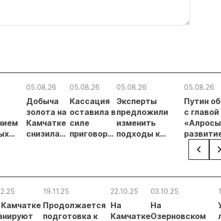
05.08.26
05.08.26
05.08.26
05.08.26
Добыча
Кассация
Эксперты
Путин о
в
золота на
оставила в
предложили
с главой
нием
Камчатке
силе
изменить
«Алросы
ых
снизилась
приговор
подходы к
развити
на 20,3% в
по делу о
регулированию
золотод
ателей
первом
незаконной
россыпной
и
полугодии
добыче 43
золотодобычи
энергет
кг золота и
на фоне
проектов
серебра на
реформы
Якутии
12.25
19.11.25
22.10.25
03.10.25
Урале
лицензирования
 Камчатке
Продолжается
На
На
анируют
подготовка к
Камчатке
Озерновском