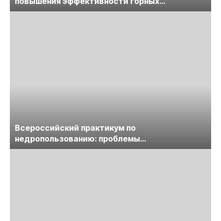
повышения эффективности горных
предприятий
Всероссийский практикум по
недропользованию: проблемы
лицензирования, цифровизации, экспертизы
пройдет в начале июля