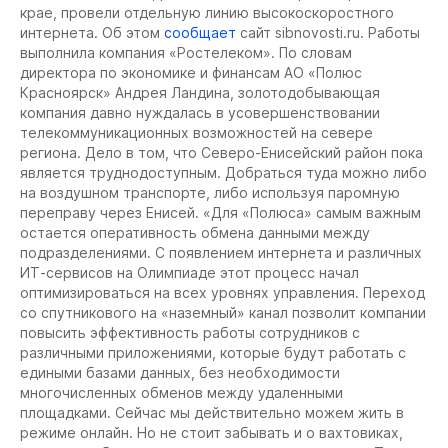
крае, провели отдельную линию высокоскоростного
интернета. Об этом
сообщает
сайт sibnovosti.ru. Работы
выполнила компания «Ростелеком». По словам
директора по экономике и финансам АО «Полюс
Красноярск» Андрея Ландина, золотодобывающая
компания давно нуждалась в усовершенствовании
телекоммуникационных возможностей на севере
региона. Дело в том, что Северо-Енисейский район пока
является труднодоступным. Добраться туда можно либо
на воздушном транспорте, либо используя паромную
переправу через Енисей. «Для «Полюса» самым важным
остается оперативность обмена данными между
подразделениями. С появлением интернета и различных
ИТ-сервисов на Олимпиаде этот процесс начал
оптимизироваться на всех уровнях управления. Переход
со спутникового на «наземный» канал позволит компании
повысить эффективность работы сотрудников с
различными приложениями, которые будут работать с
едиными базами данных, без необходимости
многочисленных обменов между удаленными
площадками. Сейчас мы действительно можем жить в
режиме онлайн. Но не стоит забывать и о вахтовиках,