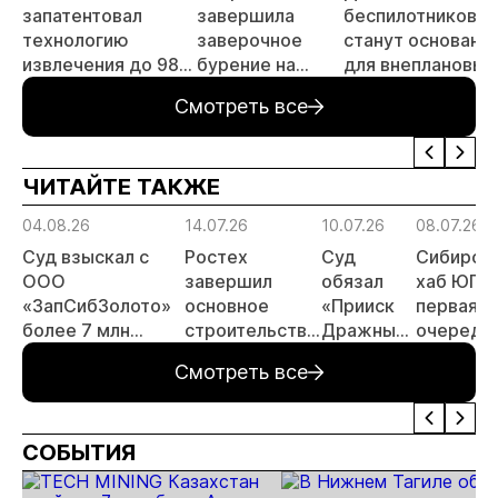
запатентовал
завершила
беспилотников
технологию
заверочное
станут основани
извлечения до 98%
бурение на
для внеплановых
золота из
золоторудном
проверок
Смотреть все
металлургического
месторождении
недропользоват
шлака
Дегдекан
ЧИТАЙТЕ ТАКЖЕ
04.08.26
14.07.26
10.07.26
08.07.26
Суд взыскал с
Ростех
Суд
Сибирск
ООО
завершил
обязал
хаб ЮГК:
«ЗапСибЗолото»
основное
«Прииск
первая
более 7 млн
строительство
Дражный»
очередь
рублей за
Черногорского
выпустить
ЗИФ
Смотреть все
нарушение
ГОКа в
1,5 тонны
«Высоко
природоохранных
Арктике
мальков в
выходит 
требований при
реку
проектн
СОБЫТИЯ
добыче золота
Нойба
показате
перераб